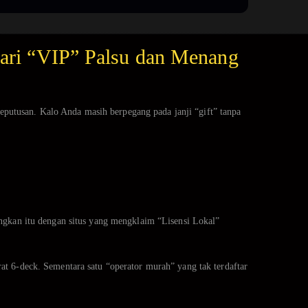
dari “VIP” Palsu dan Menang
eputusan. Kalo Anda masih berpegang pada janji “gift” tanpa
ngkan itu dengan situs yang mengklaim “Lisensi Lokal”
t 6‑deck. Sementara satu “operator murah” yang tak terdaftar