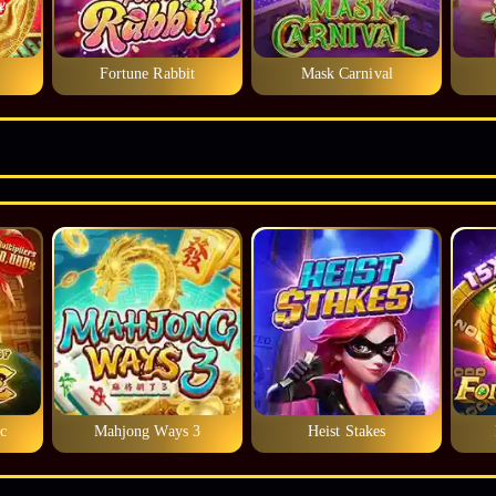
Fortune Rabbit
Mask Carnival
c
Mahjong Ways 3
Heist Stakes