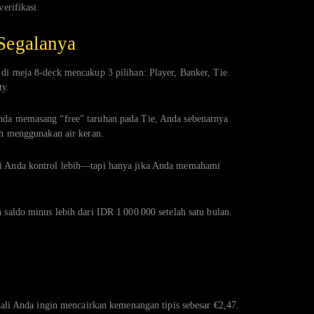
erifikasi.
Segalanya
di meja 8‑deck mencakup 3 pilihan: Player, Banker, Tie.
ty.
Anda memasang “free” taruhan pada Tie, Anda sebenarnya
ih menggunakan air keran.
ri Anda kontrol lebih—tapi hanya jika Anda memahami
saldo minus lebih dari IDR 1 000 000 setelah satu bulan.
kali Anda ingin mencairkan kemenangan tipis sebesar €2,47.