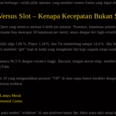
ran berharga—selalu pilih operator yang memberi nomor lisensi yang dapat div
ersus Slot – Kenapa Kecepatan Bukan 
Quest yang memicu animasi 6‑detik per putaran. Nyatanya, keputusan pemain 
cepatan bisa mencapai 50 keputusan per menit, setara dengan slot high‑volatili
miliki edge 1,06 %, Player 1,24 %, dan Tie melambung sampai 14,4 %. Jika 
ti membeli “gift” kopi di kedai yang mengklaim biji kopi organik tetapi mas
sanya 96,5 % dengan variance tinggi. Baccarat, dengan aturan tetap, membe
ouTube.
 10 yang mengandalkan promosi “VIP” di situs tanpa lisensi berakhir dengan 
rsitas terdekat.
ik Lampu Merah
nansial Casino
pada tombol “withdraw” di satu platform hanya 9pt, bikin mata sakit setiap 