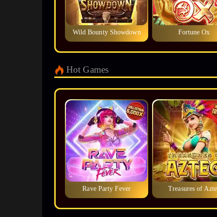
Wild Bounty Showdown
Fortune Ox
Hot Games
Rave Party Fever
Treasures of Azte