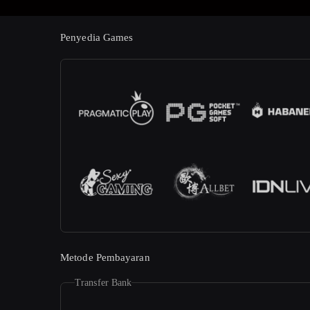
Penyedia Games
Metode Pembayaran
Transfer Bank