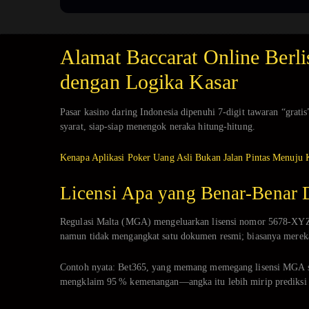
Alamat Baccarat Online Berl
dengan Logika Kasar
Pasar kasino daring Indonesia dipenuhi 7‑digit tawaran “grat
syarat, siap-siap menengok neraka hitung‑hitung.
Kenapa Aplikasi Poker Uang Asli Bukan Jalan Pintas Menuju 
Licensi Apa yang Benar‑Benar 
Regulasi Malta (MGA) mengeluarkan lisensi nomor 5678‑XYZ, y
namun tidak mengangkat satu dokumen resmi; biasanya merek
Contoh nyata: Bet365, yang memang memegang lisensi MGA seka
mengklaim 95 % kemenangan—angka itu lebih mirip prediksi 