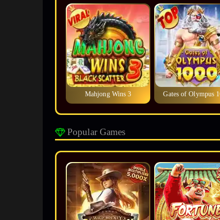
Mahjong Wins 3
Gates of Olympus 
Popular Games