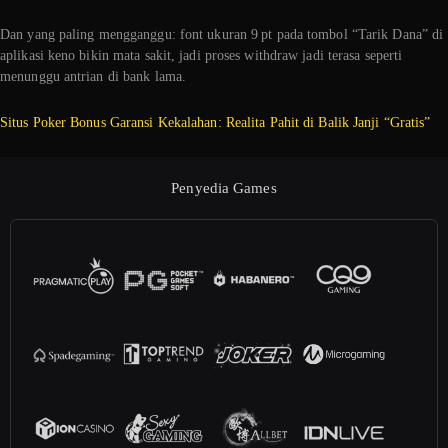
Dan yang paling mengganggu: font ukuran 9 pt pada tombol “Tarik Dana” di
aplikasi keno bikin mata sakit, jadi proses withdraw jadi terasa seperti
menunggu antrian di bank lama.
Situs Poker Bonus Garansi Kekalahan: Realita Pahit di Balik Janji “Gratis”
Penyedia Games