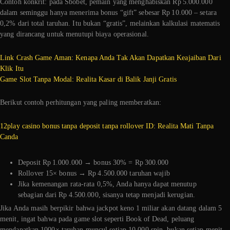
Contoh konkrit: pada Sbobet, pemain yang menghabiskan Rp 5.000.000
dalam seminggu hanya menerima bonus “gift” sebesar Rp 10.000 – setara
0,2% dari total taruhan. Itu bukan “gratis”, melainkan kalkulasi matematis
yang dirancang untuk menutupi biaya operasional.
Link Crash Game Aman: Kenapa Anda Tak Akan Dapatkan Keajaiban Dari
Klik Itu
Game Slot Tanpa Modal: Realita Kasar di Balik Janji Gratis
Berikut contoh perhitungan yang paling memberatkan:
12play casino bonus tanpa deposit tanpa rollover ID: Realita Mati Tanpa
Canda
Deposit Rp 1.000.000 → bonus 30% = Rp 300.000
Rollover 15× bonus → Rp 4.500.000 taruhan wajib
Jika kemenangan rata‑rata 0,5%, Anda hanya dapat menutup
sebagian dari Rp 4.500.000, sisanya tetap menjadi kerugian.
Jika Anda masih berpikir bahwa jackpot keno 1 miliar akan datang dalam 5
menit, ingat bahwa pada game slot seperti Book of Dead, peluang
mendapatkan 1000× taruhan muncul setiap 10.000 spin, bukan setiap menit.