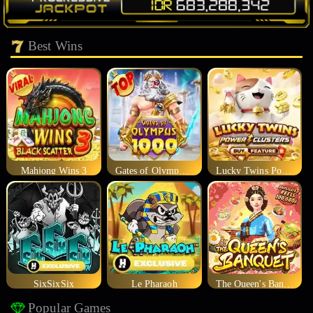
Best Wins
Mahjong Wins 3
Gates of Olympus 1000
Lucky Twins Power Clusters
SixSixSix
Le Pharaoh
The Queen's Banquet
Popular Games