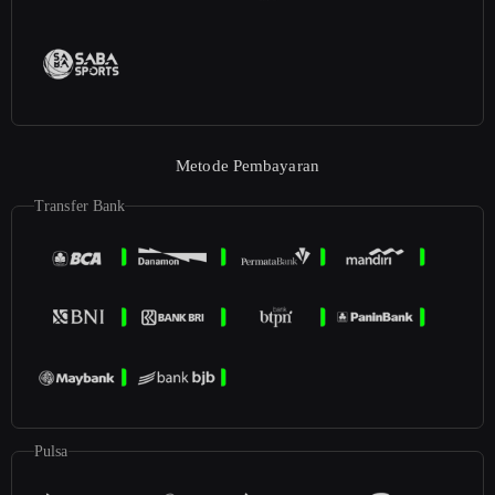
Metode Pembayaran
Transfer Bank
Pulsa