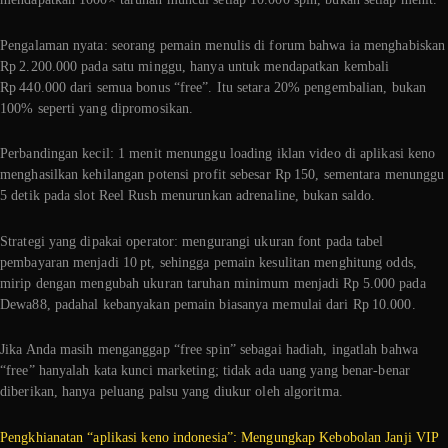
Pengalaman nyata: seorang pemain menulis di forum bahwa ia menghabiskan
Rp 2.200.000 pada satu minggu, hanya untuk mendapatkan kembali
Rp 440.000 dari semua bonus “free”. Itu setara 20% pengembalian, bukan
100% seperti yang dipromosikan.
Perbandingan kecil: 1 menit menunggu loading iklan video di aplikasi keno
menghasilkan kehilangan potensi profit sebesar Rp 150, sementara menunggu
5 detik pada slot Reel Rush menurunkan adrenaline, bukan saldo.
Strategi yang dipakai operator: mengurangi ukuran font pada tabel
pembayaran menjadi 10 pt, sehingga pemain kesulitan menghitung odds,
mirip dengan mengubah ukuran taruhan minimum menjadi Rp 5.000 pada
Dewa88, padahal kebanyakan pemain biasanya memulai dari Rp 10.000.
Jika Anda masih menganggap “free spin” sebagai hadiah, ingatlah bahwa
“free” hanyalah kata kunci marketing; tidak ada uang yang benar‑benar
diberikan, hanya peluang palsu yang diukur oleh algoritma.
Pengkhianatan “aplikasi keno indonesia”: Mengungkap Kebobolan Janji VIP