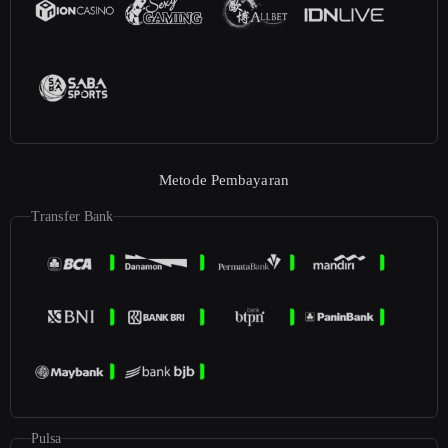
Metode Pembayaran
Transfer Bank
Pulsa