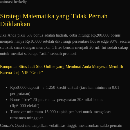
animasi berkelip.
Strategi Matematika yang Tidak Pernah
Diiklankan
Jika Anda pikir 5% bonus adalah hadiah, coba hitung: Rp200.000 bonus
menjadi hanya Rp10.000 setelah dikurangi persentase house edge 98%, secara
statistik sama dengan menukar 1 liter bensin menjadi 20 ml. Ini sudah cukup
untuk menilai seberapa “adil” sebuah promosi.
Kumpulan Situs Judi Slot Online yang Membuat Anda Menyesal Memilih
Karena Janji VIP “Gratis”
Rp50.000 deposit → 1.250 kredit virtual (taruhan minimum 0,01
per putaran)
Bonus “free” 20 putaran → persyaratan 30× nilai bonus
(Rp6.000 efektif)
Turnover minimum 15.000 rupiah per hari untuk mengakses
turnamen mingguan
Gonzo’s Quest menampilkan volatilitas tinggi, menurunkan saldo pemain