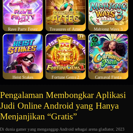
Rave Party Fever
Treasures of Aztec
Mahjong Ways 3
Heist Stakes
Fortune Gems 2
Carnaval Fiesta
Pengalaman Membongkar Aplikasi
Judi Online Android yang Hanya
Menjanjikan “Gratis”
Di dunia gamer yang menganggap Android sebagai arena gladiator, 2023