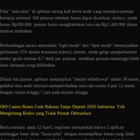
Fitur “auto‑play” di aplikasi sering kali berisi kode yang memaksa pemain
bermain minimal 100 putaran sebelum bonus dapat dicairkan; artinya, untuk
bonus Rp100.000, pemain harus menghabiskan rata-rata Rp2.400.000 dalam
taruhan tambahan.
Perbandingan antara antarmuka “light mode” dan “dark mode” menunjukkan
perbedaan 15% dalam konsumsi baterai; namun, mode gelap memperlambat
render grafis sebesar 0,7 detik per putaran, membuat pemain menunggu lebih
lama daripada yang diiklankan.
Dalam hal payout, aplikasi menjanjikan “instant withdrawal” dalam 30 menit,
padahal data audit internal memperlihatkan rata-rata waktu 4 jam 12 menit,
dengan variasi hingga 7 jam pada malam minggu.
Ob9 Casino Bonus Code Rahasia Tanpa Deposit 2026 Indonesia: Trik
Menghitung Risiko yang Tidak Pernah Dibesarkan
Berita terbaru: pada 12 April, regulator melaporkan bahwa 2 aplikasi
melanggar batas iklan “harus jelas” dengan menampilkan bonus yang tidak