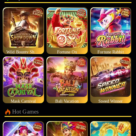
Wild Bounty Showdown
Fortune Ox
Fortune Rabbit
Mask Carnival
Bali Vacation
Speed Winner
Hot Games