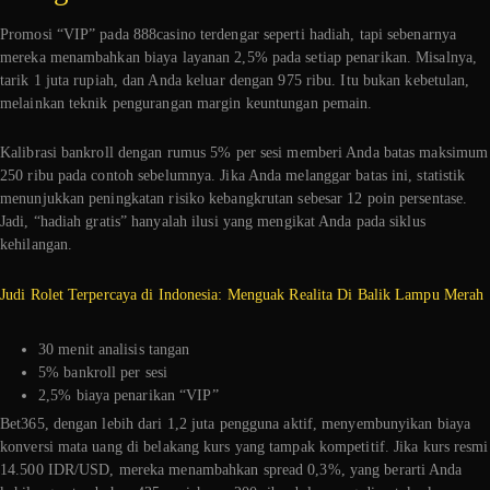
Promosi “VIP” pada 888casino terdengar seperti hadiah, tapi sebenarnya
mereka menambahkan biaya layanan 2,5% pada setiap penarikan. Misalnya,
tarik 1 juta rupiah, dan Anda keluar dengan 975 ribu. Itu bukan kebetulan,
melainkan teknik pengurangan margin keuntungan pemain.
Kalibrasi bankroll dengan rumus 5% per sesi memberi Anda batas maksimum
250 ribu pada contoh sebelumnya. Jika Anda melanggar batas ini, statistik
menunjukkan peningkatan risiko kebangkrutan sebesar 12 poin persentase.
Jadi, “hadiah gratis” hanyalah ilusi yang mengikat Anda pada siklus
kehilangan.
Judi Rolet Terpercaya di Indonesia: Menguak Realita Di Balik Lampu Merah
30 menit analisis tangan
5% bankroll per sesi
2,5% biaya penarikan “VIP”
Bet365, dengan lebih dari 1,2 juta pengguna aktif, menyembunyikan biaya
konversi mata uang di belakang kurs yang tampak kompetitif. Jika kurs resmi
14.500 IDR/USD, mereka menambahkan spread 0,3%, yang berarti Anda