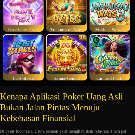
Rave Party Fever
Treasures of Aztec
Mahjong Ways 3
Heist Stakes
Fortune Gems 2
Carnaval Fiesta
Kenapa Aplikasi Poker Uang Asli
Bukan Jalan Pintas Menuju
Kebebasan Finansial
Di pasar Indonesia, 2 juta pemain aktif menghabiskan rata‑rata 4 jam per