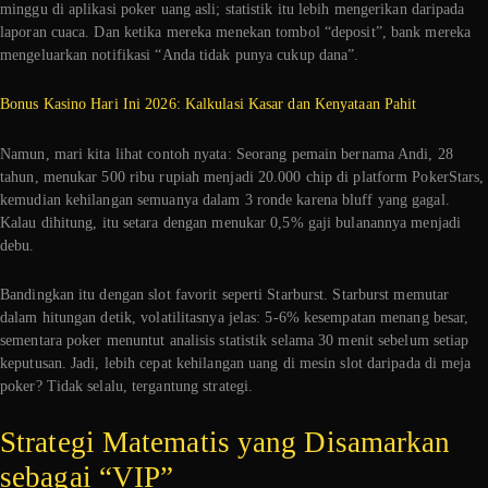
minggu di aplikasi poker uang asli; statistik itu lebih mengerikan daripada
laporan cuaca. Dan ketika mereka menekan tombol “deposit”, bank mereka
mengeluarkan notifikasi “Anda tidak punya cukup dana”.
Bonus Kasino Hari Ini 2026: Kalkulasi Kasar dan Kenyataan Pahit
Namun, mari kita lihat contoh nyata: Seorang pemain bernama Andi, 28
tahun, menukar 500 ribu rupiah menjadi 20.000 chip di platform PokerStars,
kemudian kehilangan semuanya dalam 3 ronde karena bluff yang gagal.
Kalau dihitung, itu setara dengan menukar 0,5% gaji bulanannya menjadi
debu.
Bandingkan itu dengan slot favorit seperti Starburst. Starburst memutar
dalam hitungan detik, volatilitasnya jelas: 5‑6% kesempatan menang besar,
sementara poker menuntut analisis statistik selama 30 menit sebelum setiap
keputusan. Jadi, lebih cepat kehilangan uang di mesin slot daripada di meja
poker? Tidak selalu, tergantung strategi.
Strategi Matematis yang Disamarkan
sebagai “VIP”