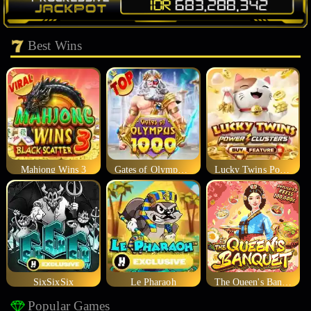
Best Wins
Mahjong Wins 3
Gates of Olympus 1000
Lucky Twins Power Clusters
SixSixSix
Le Pharaoh
The Queen's Banquet
Popular Games