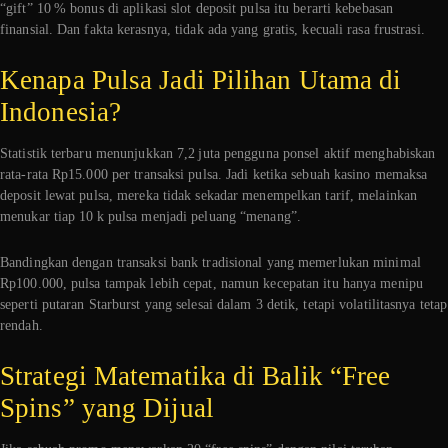
“gift” 10 % bonus di aplikasi slot deposit pulsa itu berarti kebebasan
finansial. Dan fakta kerasnya, tidak ada yang gratis, kecuali rasa frustrasi.
Kenapa Pulsa Jadi Pilihan Utama di
Indonesia?
Statistik terbaru menunjukkan 7,2 juta pengguna ponsel aktif menghabiskan
rata‑rata Rp15.000 per transaksi pulsa. Jadi ketika sebuah kasino memaksa
deposit lewat pulsa, mereka tidak sekadar menempelkan tarif, melainkan
menukar tiap 10 k pulsa menjadi peluang “menang”.
Bandingkan dengan transaksi bank tradisional yang memerlukan minimal
Rp100.000, pulsa tampak lebih cepat, namun kecepatan itu hanya menipu
seperti putaran Starburst yang selesai dalam 3 detik, tetapi volatilitasnya tetap
rendah.
Strategi Matematika di Balik “Free
Spins” yang Dijual