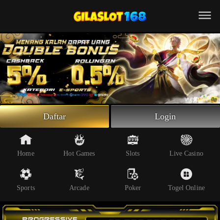
Beranda
Slot Online
Live Casino
Sportsbook
Arcade
Togel Online
Daftar
Login
Poker
Whatsapp
Home
Hot Games
Slots
Live Casino
Telegram
Sports
Arcade
Poker
Togel Online
Livechat