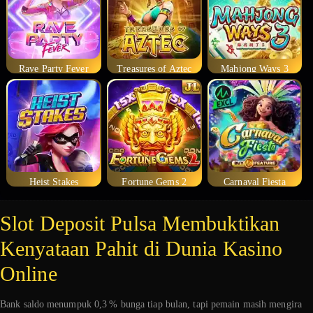
Rave Party Fever
Treasures of Aztec
Mahjong Ways 3
Heist Stakes
Fortune Gems 2
Carnaval Fiesta
Slot Deposit Pulsa Membuktikan
Kenyataan Pahit di Dunia Kasino
Online
Bank saldo menumpuk 0,3 % bunga tiap bulan, tapi pemain masih mengira