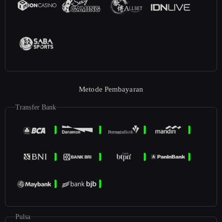
Metode Pembayaran
Transfer Bank
Pulsa