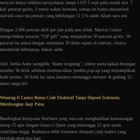
ternyata hanya seikhlas menyalakan lampu LED 5 watt pada mesin slot. 7
kali putaran gratis, 3 menit waktu bermain, semua itu hanya menambah
statistik rata‑rata pemain yang kehilangan 12,5 % saldo dalam satu sesi.
Dengan 2.000 pemain aktif per jam pada jam sibuk, Marlins Casino
mengirimkan tawaran “VIP gift” yang menjanjikan 50 putaran gratis. 50
putaran itu setara dengan menonton 50 iklan sepatu di televisi—hanya
menambah kebosanan, bukan saldo.
And, ketika Anda mengklik “klaim langsung”, sistem menyiapkan hitungan
mundur 30 detik sebelum memunculkan jendela pop‑up yang menampilkan
kode promo. 30 detik itu sama lamanya menunggu elevator di gedung 12
lantai tanpa lift.
Winning‑ft Casino Bonus Code Eksklusif Tanpa Deposit Indonesia
Membongkar Janji Palsu
Bandingkan kecepatan Starburst yang rata‑rata menghasilkan kemenangan
setiap 15 spin dengan Gonzo’s Quest yang menunggu 22 spin untuk
volatilitas tinggi. Keduanya lebih konsisten daripada janji kasino yang
berubah-ubah tiap hari.