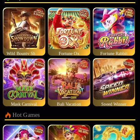
Wild Bounty Showdown
Fortune Ox
Fortune Rabbit
Mask Carnival
Bali Vacation
Speed Winner
Hot Games