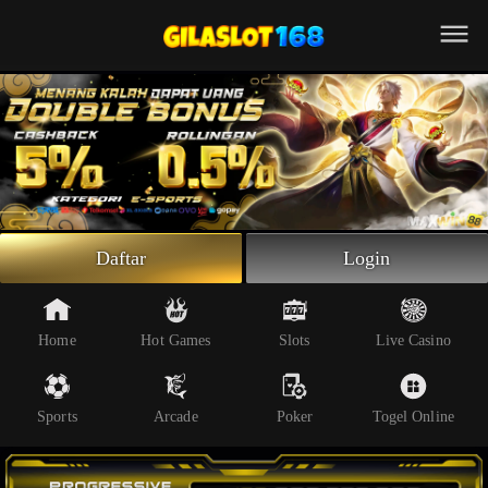
Beranda
Slot Online
Live Casino
Sportsbook
Arcade
Togel Online
Daftar
Login
Poker
Whatsapp
Home
Hot Games
Slots
Live Casino
Telegram
Sports
Arcade
Poker
Togel Online
Livechat