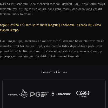
Karena itu, sebelum Anda menekan tombol “deposit” lagi, tinjau dulu biaya
tersembunyi, hitung selisih antara dana yang masuk dan dana yang efektif
tersedia untuk bermain.
bejo88 casino 175 free spins main langsung Indonesia: Kenapa Itu Cuma
Isapan Jempol
Dan jangan lupa, antarmuka “konfirmasi” di sebagian besar platform masih
memakai font berukuran 10 pt, yang hampir tidak dapat dibaca pada layar
ponsel 5,5 inch. Itu membuat frustrasi setiap kali Anda mencoba menutup
pop‑up yang menunggu tiga detik untuk muncul kembali.
Penyedia Games