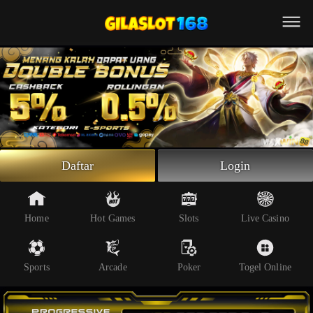
Beranda
Slot Online
Live Casino
Sportsbook
Arcade
Togel Online
Daftar
Login
Poker
Whatsapp
Home
Hot Games
Slots
Live Casino
Telegram
Sports
Arcade
Poker
Togel Online
Livechat