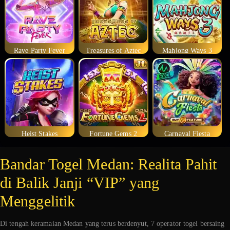
Rave Party Fever
Treasures of Aztec
Mahjong Ways 3
Heist Stakes
Fortune Gems 2
Carnaval Fiesta
Bandar Togel Medan: Realita Pahit
di Balik Janji “VIP” yang
Menggelitik
Di tengah keramaian Medan yang terus berdenyut, 7 operator togel bersaing