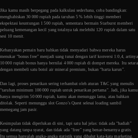
Jika kamu masih berpegang pada kalkulasi sederhana, coba bandingkan:
menghabiskan 30 000 rupiah pada taruhan 5 % lebih tinggi memberi
ekspektasi keuntungan 1 500 rupiah, sementara bermain Starburst memberi
peluang kemenangan kecil yang totalnya tak melebihi 120 rupiah dalam satu
sesi 10 menit.
Kebanyakan pemain baru bahkan tidak menyadari bahwa mereka harus
menukar “bonus free” menjadi uang tunai dengan tarif konversi 1:0,4, artinya
10 000 rupiah bonus hanya bernilai 4 000 rupiah di dompet mereka. Itu setara
dengan membeli satu botol air mineral premium, bukan “harta karun”.
Dan lagi, proses penarikan sering terhambat oleh aturan T&C yang menulis
“taruhan minimum 100 000 rupiah untuk penarikan pertama”. Jadi, jika kamu
hanya mengirim 50 000 rupiah, kamu akan menunggu lama, atau bahkan
ditolak. Seperti menunggu slot Gonzo’s Quest selesai loading sambil
memegang jam pasir.
Kesimpulan tidak diperlukan di sini, tapi satu hal jelas: tidak ada “hadiah”
yang datang tanpa syarat, dan tidak ada “free” yang benar‑benarnya gratis.
Itu semua hanyalah angka‑angka statistik yang dibalut kata‑kata marketing.