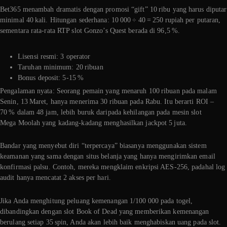
Bet365 menambah dramatis dengan promosi “gift” 10 ribu yang harus diputar
minimal 40 kali. Hitungan sederhana: 10 000 ÷ 40 = 250 rupiah per putaran,
sementara rata‑rata RTP slot Gonzo’s Quest berada di 96,5 %.
Lisensi resmi: 3 operator
Taruhan minimum: 20 ribuan
Bonus deposit: 5‑15 %
Pengalaman nyata: Seorang pemain yang menaruh 100 ribuan pada malam
Senin, 13 Maret, hanya menerima 30 ribuan pada Rabu. Itu berarti ROI –
70 % dalam 48 jam, lebih buruk daripada kehilangan pada mesin slot
Mega Moolah yang kadang‑kadang menghasilkan jackpot 5 juta.
Bandar yang menyebut diri “terpercaya” biasanya menggunakan sistem
keamanan yang sama dengan situs belanja yang hanya mengirimkan email
konfirmasi palsu. Contoh, mereka mengklaim enkripsi AES‑256, padahal log
audit hanya mencatat 2 akses per hari.
Jika Anda menghitung peluang kemenangan 1/100 000 pada togel,
dibandingkan dengan slot Book of Dead yang memberikan kemenangan
berulang setiap 35 spin, Anda akan lebih baik menghabiskan uang pada slot.