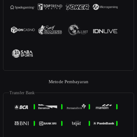
Metode Pembayaran
Transfer Bank