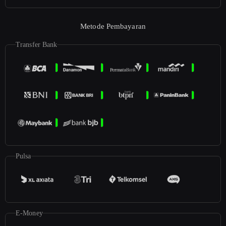
Metode Pembayaran
Transfer Bank
Pulsa
E-Money