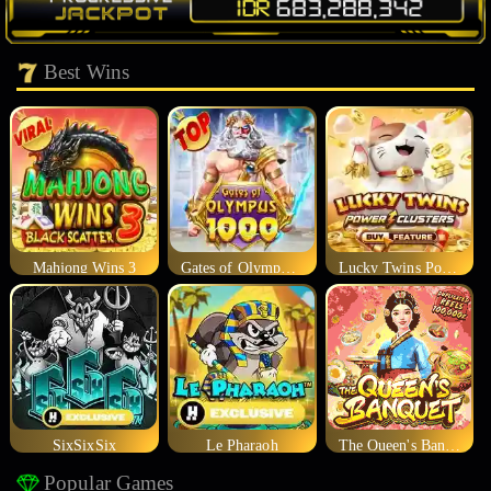
Best Wins
Mahjong Wins 3
Gates of Olympus 1000
Lucky Twins Power Clusters
SixSixSix
Le Pharaoh
The Queen's Banquet
Popular Games