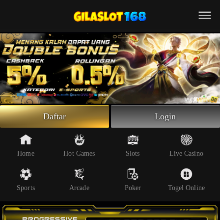
Beranda
Slot Online
Live Casino
Sportsbook
Arcade
Togel Online
Daftar
Login
Poker
Whatsapp
Home
Hot Games
Slots
Live Casino
Telegram
Sports
Arcade
Poker
Togel Online
Livechat