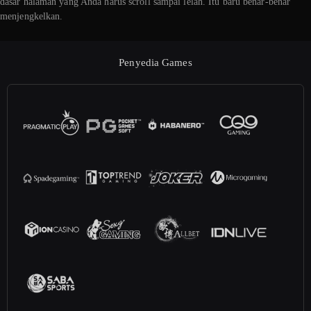
dasar halaman yang Anda harus scroll sampai lelah. Itu baru benar‑benar
menjengkelkan.
Penyedia Games