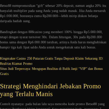
Betso88 mempromosikan “gift” sebesar 20% deposit, namun angka 20% itu
hanyalah multiplier pada uang Anda yang sudah masuk. Jika Anda menaruh
Rp1.000.000, bonusnya cuma Rp200.000—lebih mirip diskon belanja
daripada hadiah uang.
Bandingkan dengan 888casino yang memberi 100% hingga Rp5.000.000,
tetapi dengan syarat turnover 30x. Dalam hitungan, 30x pada Rp200.000
bonus sama dengan Rp6.000.000 taruhan, artinya Anda harus menghabiskan
hampir tiga kali lipat saldo Anda untuk mengekstrak satu kali bonus.
Kingmaker Casino 250 Putaran Gratis Tanpa Deposit Klaim Sekarang ID:
Realitas Kiamat Promo
Situs Judi Terpercaya: Mengupas Realitas di Balik Janji “VIP” dan Bonus
Gratis
Strategi Menghindari Jebakan Promo
yang Terlalu Manis
Contoh nyatanya: pada bulan lalu saya mencoba kode promo Betso88 yang