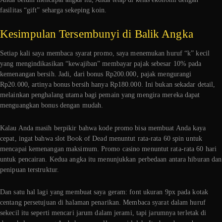
fasilitas “gift” seharga sekeping koin.
Kesimpulan Tersembunyi di Balik Angka
Setiap kali saya membaca syarat promo, saya menemukan huruf “k” kecil
yang mengindikasikan “kewajiban” membayar pajak sebesar 10% pada
kemenangan bersih. Jadi, dari bonus Rp200.000, pajak mengurangi
Rp20.000, artinya bonus bersih hanya Rp180.000. Ini bukan sekadar detail,
melainkan penghalang utama bagi pemain yang mengira mereka dapat
menguangkan bonus dengan mudah.
Kalau Anda masih berpikir bahwa kode promo bisa membuat Anda kaya
cepat, ingat bahwa slot Book of Dead menuntut rata-rata 60 spin untuk
mencapai kemenangan maksimum. Promo casino menuntut rata-rata 60 hari
untuk pencairan. Kedua angka itu menunjukkan perbedaan antara hiburan dan
penipuan terstruktur.
Dan satu hal lagi yang membuat saya geram: font ukuran 9px pada kotak
centang persetujuan di halaman penarikan. Membaca syarat dalam huruf
sekecil itu seperti mencari jarum dalam jerami, tapi jarumnya terletak di