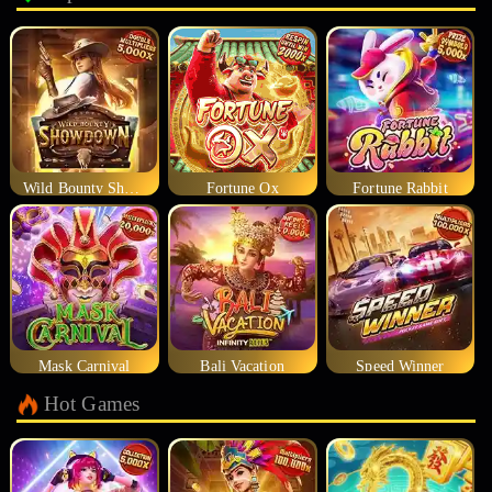
Wild Bounty Showdown
Fortune Ox
Fortune Rabbit
Mask Carnival
Bali Vacation
Speed Winner
Hot Games