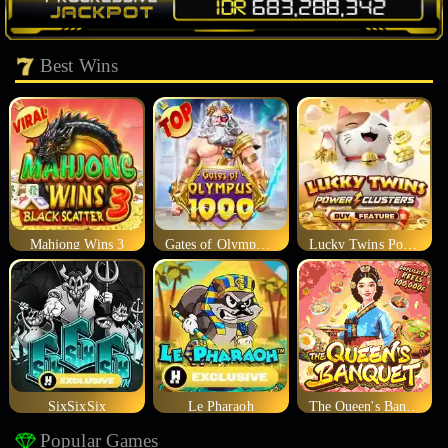
Best Wins
Mahjong Wins 3
Gates of Olympus 1000
Lucky Twins Power Clusters
SixSixSix
Le Pharaoh
The Queen's Banquet
Popular Games