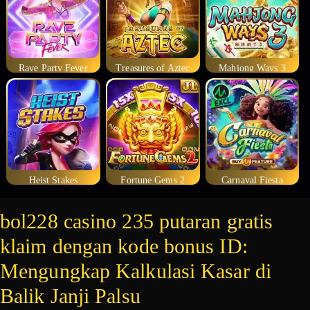
Rave Party Fever
Treasures of Aztec
Mahjong Ways 3
Heist Stakes
Fortune Gems 2
Carnaval Fiesta
bol228 casino 235 putaran gratis
klaim dengan kode bonus ID:
Mengungkap Kalkulasi Kasar di
Balik Janji Palsu