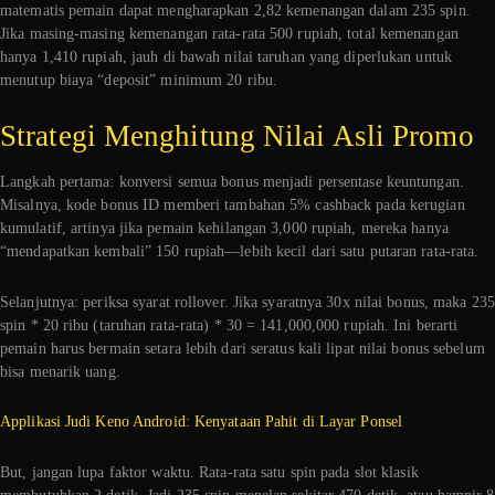
matematis pemain dapat mengharapkan 2,82 kemenangan dalam 235 spin.
Jika masing‑masing kemenangan rata‑rata 500 rupiah, total kemenangan
hanya 1,410 rupiah, jauh di bawah nilai taruhan yang diperlukan untuk
menutup biaya “deposit” minimum 20 ribu.
Strategi Menghitung Nilai Asli Promo
Langkah pertama: konversi semua bonus menjadi persentase keuntungan.
Misalnya, kode bonus ID memberi tambahan 5% cashback pada kerugian
kumulatif, artinya jika pemain kehilangan 3,000 rupiah, mereka hanya
“mendapatkan kembali” 150 rupiah—lebih kecil dari satu putaran rata‑rata.
Selanjutnya: periksa syarat rollover. Jika syaratnya 30x nilai bonus, maka 235
spin * 20 ribu (taruhan rata‑rata) * 30 = 141,000,000 rupiah. Ini berarti
pemain harus bermain setara lebih dari seratus kali lipat nilai bonus sebelum
bisa menarik uang.
Applikasi Judi Keno Android: Kenyataan Pahit di Layar Ponsel
But, jangan lupa faktor waktu. Rata‑rata satu spin pada slot klasik