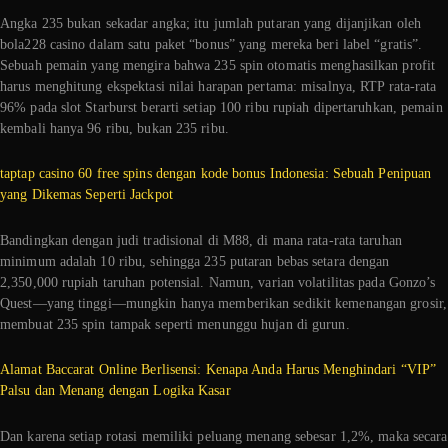
Angka 235 bukan sekadar angka; itu jumlah putaran yang dijanjikan oleh
bola228 casino dalam satu paket “bonus” yang mereka beri label “gratis”.
Sebuah pemain yang mengira bahwa 235 spin otomatis menghasilkan profit
harus menghitung ekspektasi nilai harapan pertama: misalnya, RTP rata-rata
96% pada slot Starburst berarti setiap 100 ribu rupiah dipertaruhkan, pemain
kembali hanya 96 ribu, bukan 235 ribu.
taptap casino 60 free spins dengan kode bonus Indonesia: Sebuah Penipuan
yang Dikemas Seperti Jackpot
Bandingkan dengan judi tradisional di M88, di mana rata-rata taruhan
minimum adalah 10 ribu, sehingga 235 putaran bebas setara dengan
2,350,000 rupiah taruhan potensial. Namun, varian volatilitas pada Gonzo’s
Quest—yang tinggi—mungkin hanya memberikan sedikit kemenangan grosir,
membuat 235 spin tampak seperti menunggu hujan di gurun.
Alamat Baccarat Online Berlisensi: Kenapa Anda Harus Menghindari “VIP”
Palsu dan Menang dengan Logika Kasar
Dan karena setiap rotasi memiliki peluang menang sebesar 1,2%, maka secara