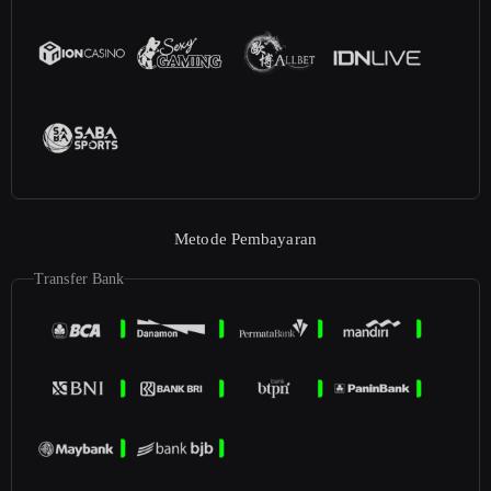
Metode Pembayaran
Transfer Bank