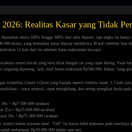
 2026: Realitas Kasar yang Tidak 
dijanjikan setara 100% hingga 300% dari nilai deposit, tapi angka itu hanya
000 ekstra, yang kemudian harus diputar setidaknya 30 kali sebelum bisa dic
ghabiskan 12 kali dari itu sebelum batas maksimum tercapai.
yaknya motel murah yang baru dicat dengan cat yang cepat kering. Pada har
5% langsung dipotong. Jadi, total bonus maksimal Rp500.000, bukan “uang grat
n volatilitas Gonzo’s Quest yang hampir seperti roulette rusak: 1,5 kali rat
oyeksikan – cepat muncul, cepat menghilang, dan sering mengikat Anda pada 
 20x = Rp7.500.000 taruhan)
at 25x = Rp25.000.000 taruhan)
rat 30x = Rp75.000.000 taruhan)
 kasino bukan yayasan amal. “Gift” itu hanya label kemasan pada rumitnya 
 sudah melampaui Rp50.000.000 dalam satu sesi.