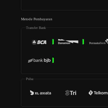
Metode Pembayaran
Transfer Bank
Pulsa