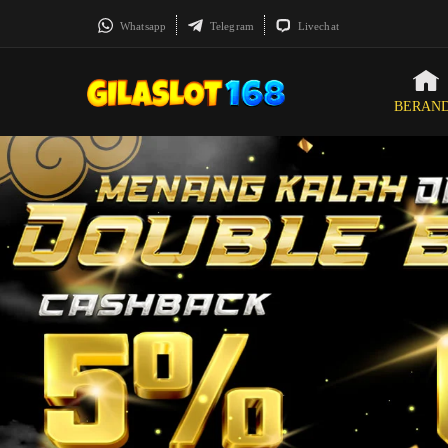
Whatsapp
Telegram
Livechat
BERAN