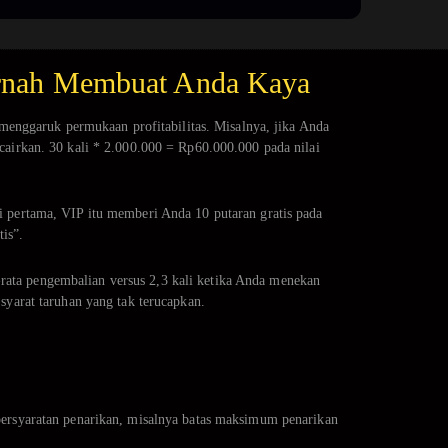
Pernah Membuat Anda Kaya
 menggaruk permukaan profitabilitas. Misalnya, jika Anda
airkan. 30 kali * 2.000.000 = Rp60.000.000 pada nilai
i pertama, VIP itu memberi Anda 10 putaran gratis pada
is”.
a‑rata pengembalian versus 2,3 kali ketika Anda menekan
syarat taruhan yang tak terucapkan.
persyaratan penarikan, misalnya batas maksimum penarikan