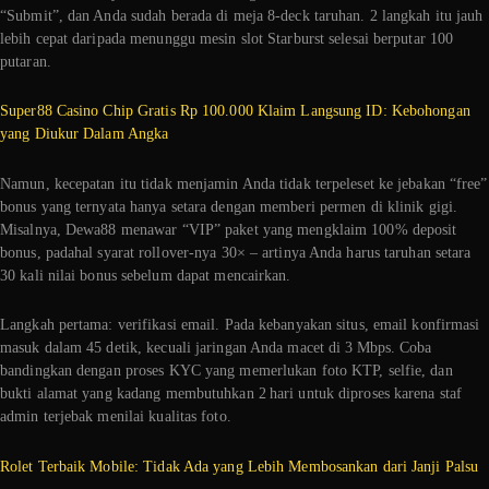
“Submit”, dan Anda sudah berada di meja 8‑deck taruhan. 2 langkah itu jauh
lebih cepat daripada menunggu mesin slot Starburst selesai berputar 100
putaran.
Super88 Casino Chip Gratis Rp 100.000 Klaim Langsung ID: Kebohongan
yang Diukur Dalam Angka
Namun, kecepatan itu tidak menjamin Anda tidak terpeleset ke jebakan “free”
bonus yang ternyata hanya setara dengan memberi permen di klinik gigi.
Misalnya, Dewa88 menawar “VIP” paket yang mengklaim 100% deposit
bonus, padahal syarat rollover‑nya 30× – artinya Anda harus taruhan setara
30 kali nilai bonus sebelum dapat mencairkan.
Langkah pertama: verifikasi email. Pada kebanyakan situs, email konfirmasi
masuk dalam 45 detik, kecuali jaringan Anda macet di 3 Mbps. Coba
bandingkan dengan proses KYC yang memerlukan foto KTP, selfie, dan
bukti alamat yang kadang membutuhkan 2 hari untuk diproses karena staf
admin terjebak menilai kualitas foto.
Rolet Terbaik Mobile: Tidak Ada yang Lebih Membosankan dari Janji Palsu