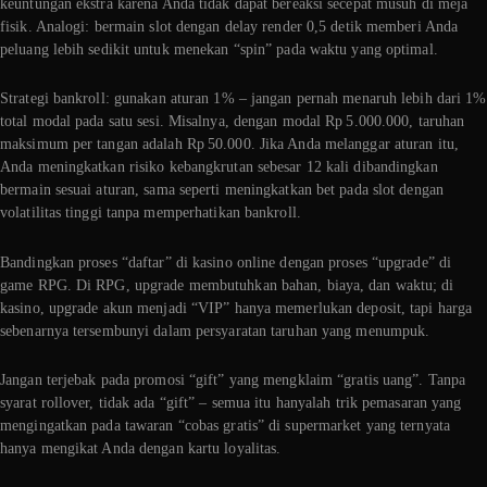
keuntungan ekstra karena Anda tidak dapat bereaksi secepat musuh di meja
fisik. Analogi: bermain slot dengan delay render 0,5 detik memberi Anda
peluang lebih sedikit untuk menekan “spin” pada waktu yang optimal.
Strategi bankroll: gunakan aturan 1% – jangan pernah menaruh lebih dari 1%
total modal pada satu sesi. Misalnya, dengan modal Rp 5.000.000, taruhan
maksimum per tangan adalah Rp 50.000. Jika Anda melanggar aturan itu,
Anda meningkatkan risiko kebangkrutan sebesar 12 kali dibandingkan
bermain sesuai aturan, sama seperti meningkatkan bet pada slot dengan
volatilitas tinggi tanpa memperhatikan bankroll.
Bandingkan proses “daftar” di kasino online dengan proses “upgrade” di
game RPG. Di RPG, upgrade membutuhkan bahan, biaya, dan waktu; di
kasino, upgrade akun menjadi “VIP” hanya memerlukan deposit, tapi harga
sebenarnya tersembunyi dalam persyaratan taruhan yang menumpuk.
Jangan terjebak pada promosi “gift” yang mengklaim “gratis uang”. Tanpa
syarat rollover, tidak ada “gift” – semua itu hanyalah trik pemasaran yang
mengingatkan pada tawaran “cobas gratis” di supermarket yang ternyata
hanya mengikat Anda dengan kartu loyalitas.