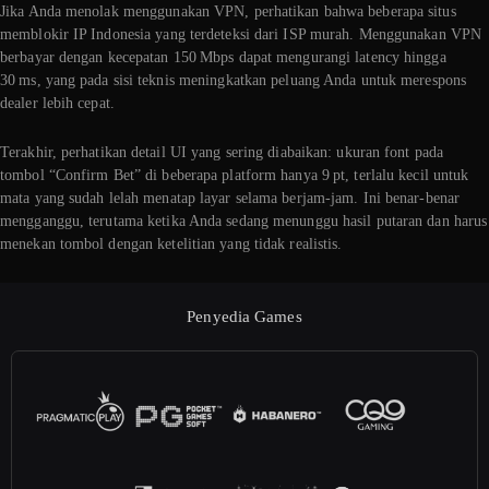
Jika Anda menolak menggunakan VPN, perhatikan bahwa beberapa situs
memblokir IP Indonesia yang terdeteksi dari ISP murah. Menggunakan VPN
berbayar dengan kecepatan 150 Mbps dapat mengurangi latency hingga
30 ms, yang pada sisi teknis meningkatkan peluang Anda untuk merespons
dealer lebih cepat.
Terakhir, perhatikan detail UI yang sering diabaikan: ukuran font pada
tombol “Confirm Bet” di beberapa platform hanya 9 pt, terlalu kecil untuk
mata yang sudah lelah menatap layar selama berjam‑jam. Ini benar‑benar
mengganggu, terutama ketika Anda sedang menunggu hasil putaran dan harus
menekan tombol dengan ketelitian yang tidak realistis.
Penyedia Games