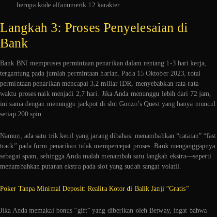
berupa kode alfanumerik 12 karakter.
Langkah 3: Proses Penyelesaian di
Bank
Bank BNI memproses permintaan penarikan dalam rentang 1‑3 hari kerja,
tergantung pada jumlah permintaan harian. Pada 15 Oktober 2023, total
permintaan penarikan mencapai 3,2 miliar IDR, menyebabkan rata-rata
waktu proses naik menjadi 2,7 hari. Jika Anda menunggu lebih dari 72 jam,
ini sama dengan menunggu jackpot di slot Gonzo’s Quest yang hanya muncul
setiap 200 spin.
Namun, ada satu trik kecil yang jarang dibahas: menambahkan “catatan” “fast
track” pada form penarikan tidak mempercepat proses. Bank menganggapnya
sebagai spam, sehingga Anda malah menambah satu langkah ekstra—seperti
menambahkan putaran ekstra pada slot yang sudah sangat volatil.
Poker Tanpa Minimal Deposit: Realita Kotor di Balik Janji “Gratis”
Jika Anda memakai bonus “gift” yang diberikan oleh Betway, ingat bahwa