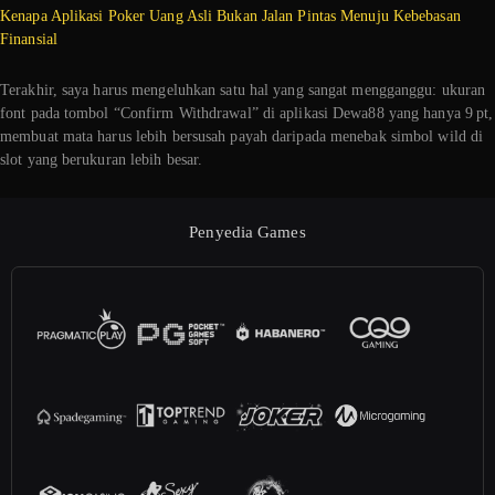
Kenapa Aplikasi Poker Uang Asli Bukan Jalan Pintas Menuju Kebebasan
Finansial
Terakhir, saya harus mengeluhkan satu hal yang sangat mengganggu: ukuran
font pada tombol “Confirm Withdrawal” di aplikasi Dewa88 yang hanya 9 pt,
membuat mata harus lebih bersusah payah daripada menebak simbol wild di
slot yang berukuran lebih besar.
Penyedia Games