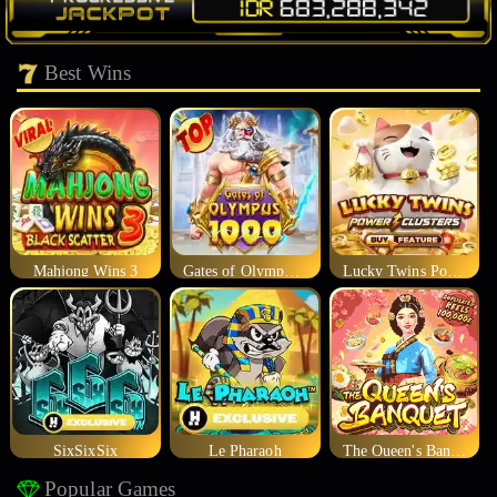
Best Wins
Mahjong Wins 3
Gates of Olympus 1000
Lucky Twins Power Clusters
SixSixSix
Le Pharaoh
The Queen's Banquet
Popular Games