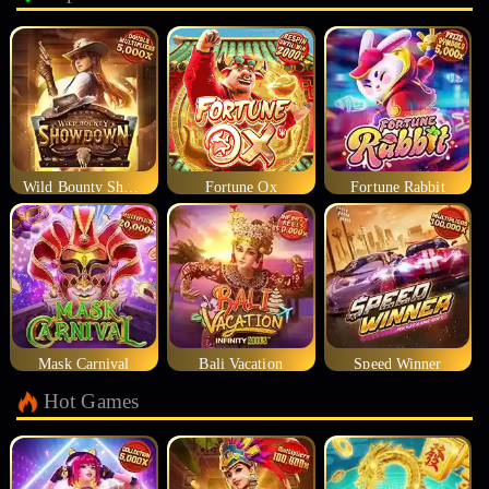
Wild Bounty Showdown
Fortune Ox
Fortune Rabbit
Mask Carnival
Bali Vacation
Speed Winner
Hot Games