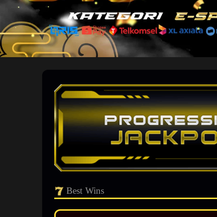
Best Wins