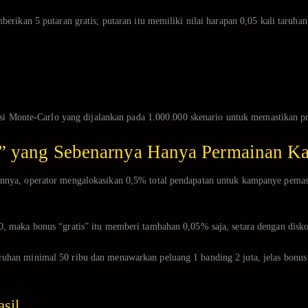
erikan 5 putaran gratis; putaran itu memiliki nilai harapan 0,05 kali taruha
asi Monte‑Carlo yang dijalankan pada 1.000.000 skenario untuk memastikan pro
” yang Sebenarnya Hanya Permainan Ka
nnya, operator mengalokasikan 0,5% total pendapatan untuk kampanye pemasar
 maka bonus “gratis” itu memberi tambahan 0,05% saja, setara dengan diskon 
han minimal 50 ribu dan menawarkan peluang 1 banding 2 juta, jelas bonus 
sil