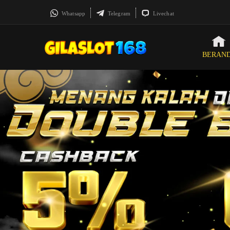
Whatsapp
Telegram
Livechat
BERAN