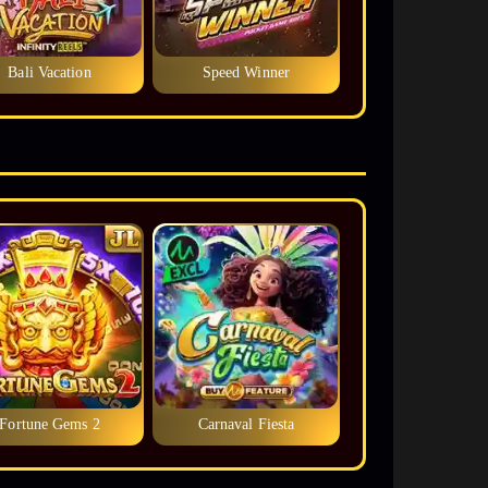
Bali Vacation
Speed Winner
Fortune Gems 2
Carnaval Fiesta