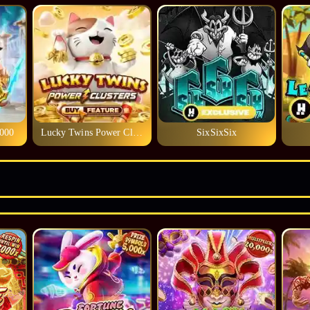
1000
Lucky Twins Power Clusters
SixSixSix