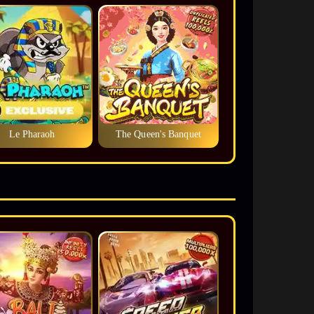
Le Pharaoh
The Queen's Banquet