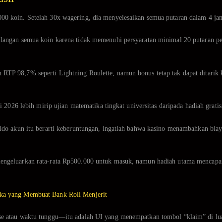
0 koin. Setelah 30x wagering, dia menyelesaikan semua putaran dalam 4 ja
angan semua koin karena tidak memenuhi persyaratan minimal 20 putaran per 
P 98,7% seperti Lightning Roulette, namun bonus tetap tak dapat ditarik k
 2026 lebih mirip ujian matematika tingkat universitas daripada hadiah gratis
ldo akun itu berarti keberuntungan, ingatlah bahwa kasino menambahkan biaya
ngeluarkan rata‑rata Rp500.000 untuk masuk, namun hadiah utama mencapai 
ka yang Membuat Bank Roll Menjerit
se atau waktu tunggu—itu adalah UI yang menempatkan tombol “klaim” di l