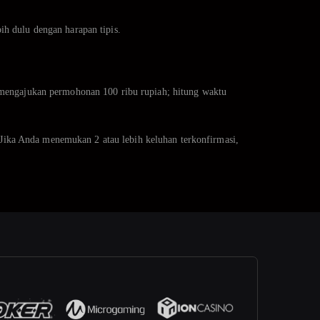
bih dulu dengan harapan tipis.
an mengajukan permohonan 100 ribu rupiah; hitung waktu
 Jika Anda menemukan 2 atau lebih keluhan terkonfirmasi,