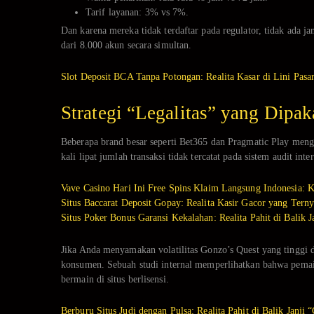
Tarif layanan: 3% vs 7%.
Dan karena mereka tidak terdaftar pada regulator, tidak ada 
dari 8.000 akun secara simultan.
Slot Deposit BCA Tanpa Potongan: Realita Kasar di Lini Pasa
Strategi “Legalitas” yang Dipa
Beberapa brand besar seperti Bet365 dan Pragmatic Play meng
kali lipat jumlah transaksi tidak tercatat pada sistem audit int
Vave Casino Hari Ini Free Spins Klaim Langsung Indonesia: K
Situs Baccarat Deposit Gopay: Realita Kasir Gacor yang Tern
Situs Poker Bonus Garansi Kekalahan: Realita Pahit di Balik Ja
Jika Anda menyamakan volatilitas Gonzo’s Quest yang tinggi 
konsumen. Sebuah studi internal memperlihatkan bahwa pemain 
bermain di situs berlisensi.
Berburu Situs Judi dengan Pulsa: Realita Pahit di Balik Janji “