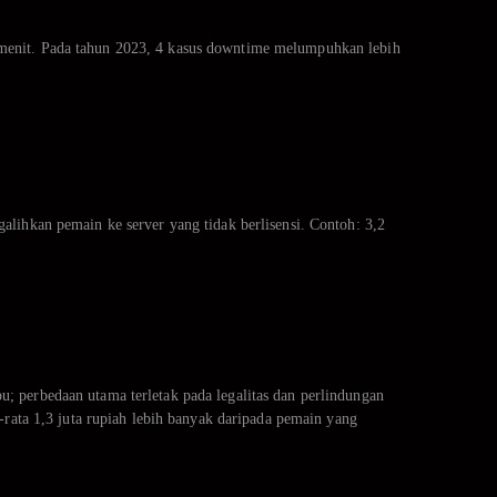
30‑menit. Pada tahun 2023, 4 kasus downtime melumpuhkan lebih
lihkan pemain ke server yang tidak berlisensi. Contoh: 3,2
 perbedaan utama terletak pada legalitas dan perlindungan
rata 1,3 juta rupiah lebih banyak daripada pemain yang