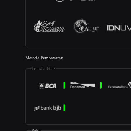
Metode Pembayaran
Transfer Bank
Pulsa