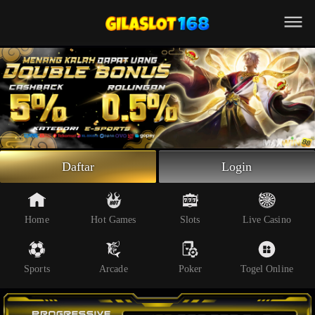
Beranda
Slot Online
Live Casino
Sportsbook
Arcade
Togel Online
Daftar
Login
Poker
Whatsapp
Home
Hot Games
Slots
Live Casino
Telegram
Sports
Arcade
Poker
Togel Online
Livechat