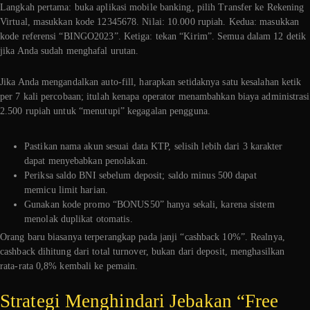
Langkah pertama: buka aplikasi mobile banking, pilih Transfer ke Rekening
Virtual, masukkan kode 12345678. Nilai: 10.000 rupiah. Kedua: masukkan
kode referensi “BINGO2023”. Ketiga: tekan “Kirim”. Semua dalam 12 detik
jika Anda sudah menghafal urutan.
Jika Anda mengandalkan auto‑fill, harapkan setidaknya satu kesalahan ketik
per 7 kali percobaan; itulah kenapa operator menambahkan biaya administrasi
2.500 rupiah untuk “menutupi” kegagalan pengguna.
Pastikan nama akun sesuai data KTP, selisih lebih dari 3 karakter
dapat menyebabkan penolakan.
Periksa saldo BNI sebelum deposit; saldo minus 500 dapat
memicu limit harian.
Gunakan kode promo “BONUS50” hanya sekali, karena sistem
menolak duplikat otomatis.
Orang baru biasanya terperangkap pada janji “cashback 10%”. Realnya,
cashback dihitung dari total turnover, bukan dari deposit, menghasilkan
rata‑rata 0,8% kembali ke pemain.
Strategi Menghindari Jebakan “Free