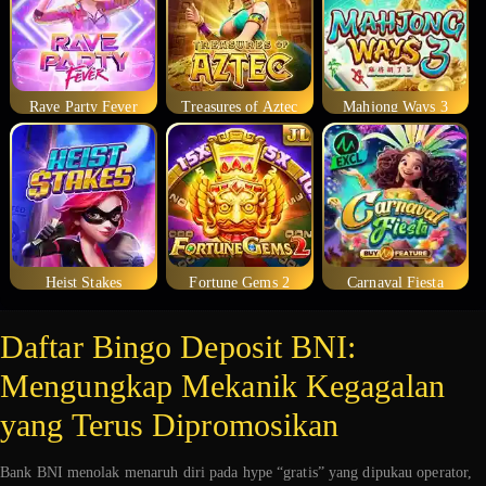
Rave Party Fever
Treasures of Aztec
Mahjong Ways 3
Heist Stakes
Fortune Gems 2
Carnaval Fiesta
Daftar Bingo Deposit BNI:
Mengungkap Mekanik Kegagalan
yang Terus Dipromosikan
Bank BNI menolak menaruh diri pada hype “gratis” yang dipukau operator,