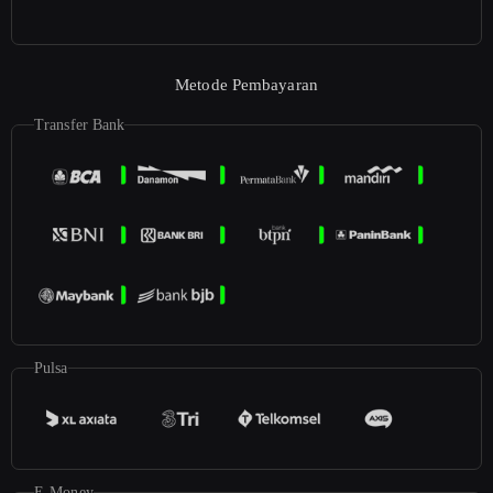
Metode Pembayaran
Transfer Bank
Pulsa
E-Money