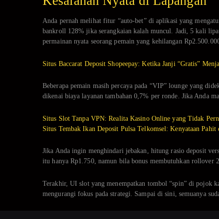
Kesalahan Nyata di Lapangan
Anda pernah melihat fitur “auto‑bet” di aplikasi yang mengatu
bankroll 128% jika serangkaian kalah muncul. Jadi, 5 kali lip
permainan nyata seorang pemain yang kehilangan Rp2.500.000 
Situs Baccarat Deposit Shopeepay: Ketika Janji “Gratis” Men
Beberapa pemain masih percaya pada “VIP” lounge yang dideko
dikenai biaya layanan tambahan 0,7% per ronde. Jika Anda m
Situs Slot Tanpa VPN: Realita Kasino Online yang Tidak Pe
Situs Tembak Ikan Deposit Pulsa Telkomsel: Kenyataan Pahit d
Jika Anda ingin menghindari jebakan, hitung rasio deposit ve
itu hanya Rp1.750, namun bila bonus membutuhkan rollover 20
Terakhir, UI slot yang menempatkan tombol “spin” di pojok kan
mengurangi fokus pada strategi. Sampai di sini, semuanya sud