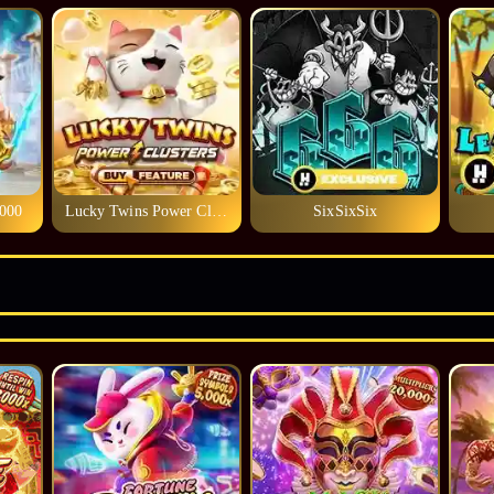
1000
Lucky Twins Power Clusters
SixSixSix