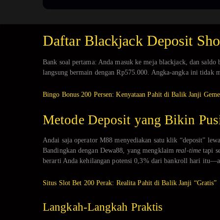
Daftar Blackjack Deposit Sho
Bank soal pertama: Anda masuk ke meja blackjack, dan saldo 
langsung bermain dengan Rp575.000. Angka-angka ini tidak me
Bingo Bonus 200 Persen: Kenyataan Pahit di Balik Janji Geme
Metode Deposit yang Bikin Pus
Andai saja operator M88 menyediakan satu klik “deposit” lewa
Bandingkan dengan Dewa88, yang mengklaim
real‑time
tapi s
berarti Anda kehilangan potensi 0,3% dari bankroll hari itu—
Situs Slot Bet 200 Perak: Realita Pahit di Balik Janji “Gratis”
Langkah-Langkah Praktis