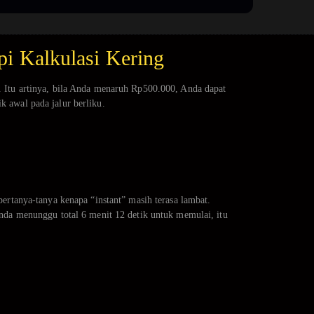
pi Kalkulasi Kering
 Itu artinya, bila Anda menaruh Rp500.000, Anda dapat
 awal pada jalur berliku.
ertanya-tanya kenapa “instant” masih terasa lambat.
nda menunggu total 6 menit 12 detik untuk memulai, itu