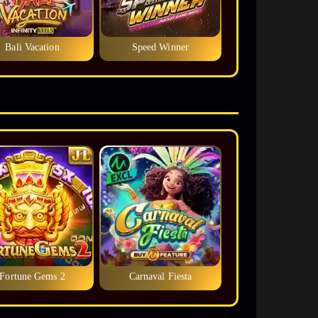
Bali Vacation
Speed Winner
Fortune Gems 2
Carnaval Fiesta