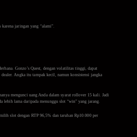
 karena jaringan yang “alami”.
erhana. Gonzo’s Quest, dengan volatilitas tinggi, dapat
 dealer. Angka itu tampak kecil, namun konsistensi jangka
hanya mengunci uang Anda dalam syarat rollover 15 kali. Jadi
a lebih lama daripada menunggu slot “win” yang jarang.
milih slot dengan RTP 96,5% dan taruhan Rp10.000 per