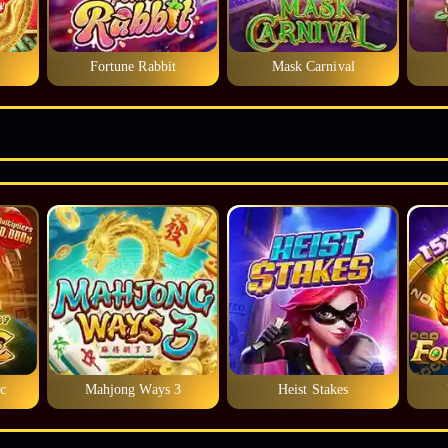
Fortune Rabbit
Mask Carnival
c
Mahjong Ways 3
Heist Stakes