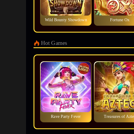
Wild Bounty Showdown
Fortune Ox
Hot Games
Rave Party Fever
Treasures of Azte