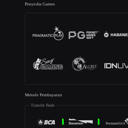
Penyedia Games
Metode Pembayaran
Transfer Bank