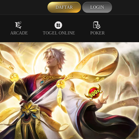
DAFTAR
LOGIN
ARCADE
TOGEL ONLINE
POKER