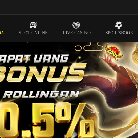
DA
SLOT ONLINE
LIVE CASINO
SPORTSBOOK