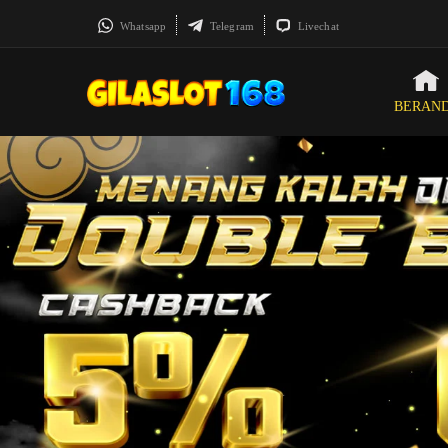
Whatsapp
Telegram
Livechat
BERAN