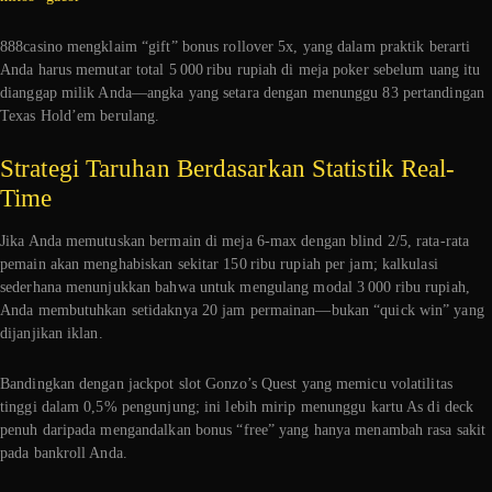
888casino mengklaim “gift” bonus rollover 5x, yang dalam praktik berarti
Anda harus memutar total 5 000 ribu rupiah di meja poker sebelum uang itu
dianggap milik Anda—angka yang setara dengan menunggu 83 pertandingan
Texas Hold’em berulang.
Strategi Taruhan Berdasarkan Statistik Real-
Time
Jika Anda memutuskan bermain di meja 6‑max dengan blind 2/5, rata-rata
pemain akan menghabiskan sekitar 150 ribu rupiah per jam; kalkulasi
sederhana menunjukkan bahwa untuk mengulang modal 3 000 ribu rupiah,
Anda membutuhkan setidaknya 20 jam permainan—bukan “quick win” yang
dijanjikan iklan.
Bandingkan dengan jackpot slot Gonzo’s Quest yang memicu volatilitas
tinggi dalam 0,5% pengunjung; ini lebih mirip menunggu kartu As di deck
penuh daripada mengandalkan bonus “free” yang hanya menambah rasa sakit
pada bankroll Anda.