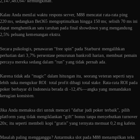
2,147,483,647 kemungkinan.
Kalau Anda menilai waktu respons server, M88 mencatat rata-rata ping
220 ms, sedangkan Bet365 mengoptimalkan hingga 150 ms; selisih 70 ms ini
dapat menghentikan satu taruhan pada final showdown yang mengandung
2,5% peluang kemenangan ekstra.
Secara psikologis, penawaran “free spin” pada Starburst mengalihkan
perhatian dari 3,7% persentase penurunan bankroll harian, membuat pemain
percaya mereka sedang dalam “run” yang tidak pernah ada.
Karena tidak ada “magic” dalam hitungan itu, seorang veteran seperti saya
lebih suka mengukur ROI: total profit dibagi total stake. Rata-rata ROI pada
poker berbayar di Indonesia berada di -12,4%—angka yang menandakan
kerugian konsisten.
Jika Anda memaksa diri untuk mencari “daftar judi poker terbaik”, pilih
platform yang tidak mengiklankan “gift” bonus tanpa menyebutkan turnover
20x; itu seperti membeli kopi “gratis” yang ternyata memuat 0,2 mg kafein.
Masalah paling mengganggu? Antarmuka slot pada M88 menampilkan teks