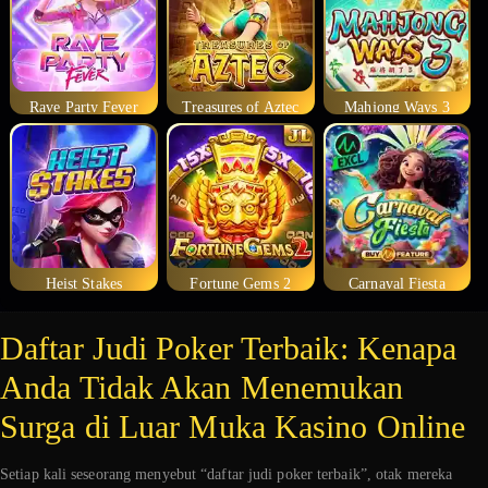
Rave Party Fever
Treasures of Aztec
Mahjong Ways 3
Heist Stakes
Fortune Gems 2
Carnaval Fiesta
Daftar Judi Poker Terbaik: Kenapa
Anda Tidak Akan Menemukan
Surga di Luar Muka Kasino Online
Setiap kali seseorang menyebut “daftar judi poker terbaik”, otak mereka