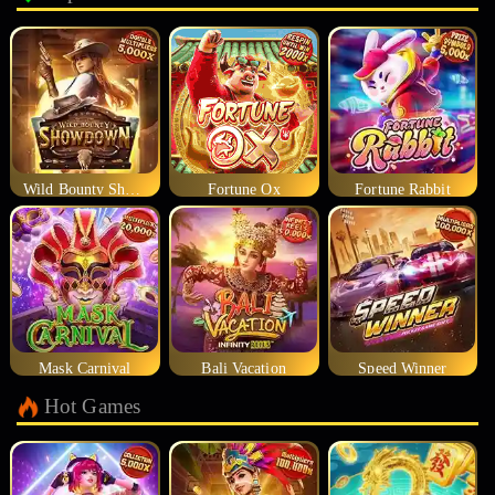
Wild Bounty Showdown
Fortune Ox
Fortune Rabbit
Mask Carnival
Bali Vacation
Speed Winner
Hot Games