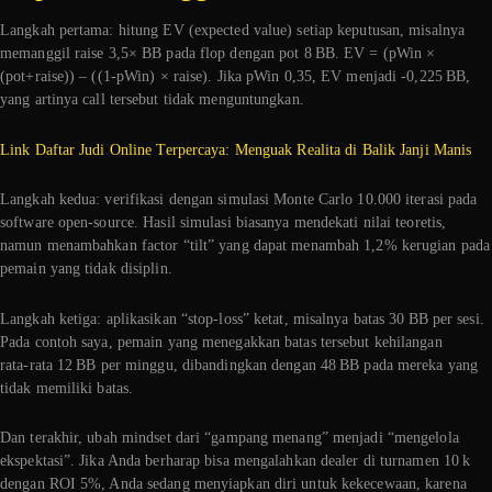
Langkah pertama: hitung EV (expected value) setiap keputusan, misalnya
memanggil raise 3,5× BB pada flop dengan pot 8 BB. EV = (pWin ×
(pot+raise)) – ((1-pWin) × raise). Jika pWin 0,35, EV menjadi -0,225 BB,
yang artinya call tersebut tidak menguntungkan.
Link Daftar Judi Online Terpercaya: Menguak Realita di Balik Janji Manis
Langkah kedua: verifikasi dengan simulasi Monte Carlo 10.000 iterasi pada
software open‑source. Hasil simulasi biasanya mendekati nilai teoretis,
namun menambahkan factor “tilt” yang dapat menambah 1,2% kerugian pada
pemain yang tidak disiplin.
Langkah ketiga: aplikasikan “stop‑loss” ketat, misalnya batas 30 BB per sesi.
Pada contoh saya, pemain yang menegakkan batas tersebut kehilangan
rata‑rata 12 BB per minggu, dibandingkan dengan 48 BB pada mereka yang
tidak memiliki batas.
Dan terakhir, ubah mindset dari “gampang menang” menjadi “mengelola
ekspektasi”. Jika Anda berharap bisa mengalahkan dealer di turnamen 10 k
dengan ROI 5%, Anda sedang menyiapkan diri untuk kekecewaan, karena