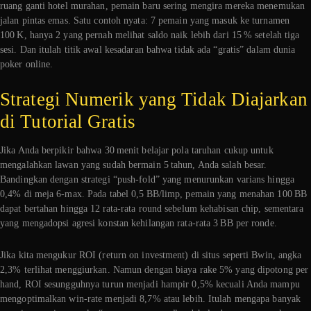
ruang ganti hotel murahan, pemain baru sering mengira mereka menemukan
jalan pintas emas. Satu contoh nyata: 7 pemain yang masuk ke turnamen
100 K, hanya 2 yang pernah melihat saldo naik lebih dari 15 % setelah tiga
sesi. Dan itulah titik awal kesadaran bahwa tidak ada “gratis” dalam dunia
poker online.
Strategi Numerik yang Tidak Diajarkan
di Tutorial Gratis
Jika Anda berpikir bahwa 30 menit belajar pola taruhan cukup untuk
mengalahkan lawan yang sudah bermain 5 tahun, Anda salah besar.
Bandingkan dengan strategi “push‑fold” yang menurunkan varians hingga
0,4% di meja 6‑max. Pada tabel 0,5 BB/limp, pemain yang menahan 100 BB
dapat bertahan hingga 12 rata-rata round sebelum kehabisan chip, sementara
yang mengadopsi agresi konstan kehilangan rata‑rata 3 BB per ronde.
Jika kita mengukur ROI (return on investment) di situs seperti Bwin, angka
2,3% terlihat menggiurkan. Namun dengan biaya rake 5% yang dipotong per
hand, ROI sesungguhnya turun menjadi hampir 0,5% kecuali Anda mampu
mengoptimalkan win‑rate menjadi 8,7% atau lebih. Itulah mengapa banyak