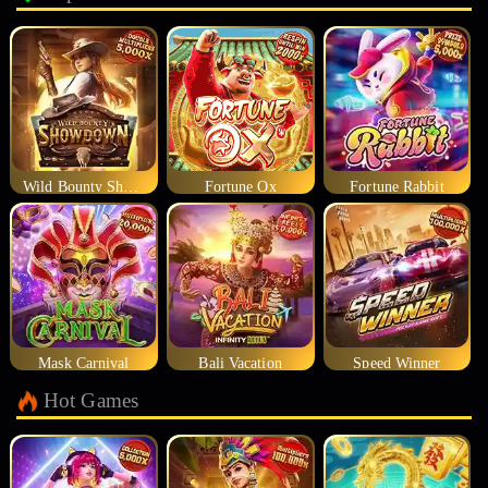
Wild Bounty Showdown
Fortune Ox
Fortune Rabbit
Mask Carnival
Bali Vacation
Speed Winner
Hot Games