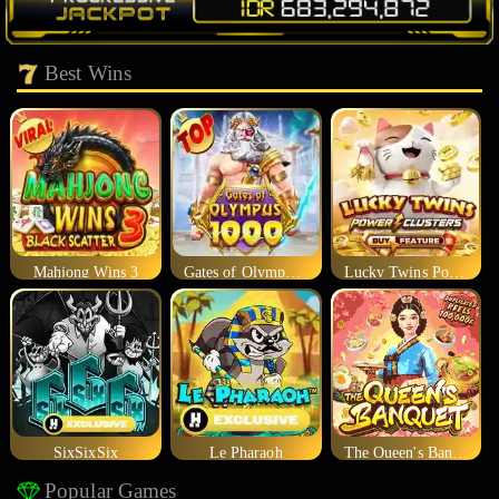
Best Wins
Mahjong Wins 3
Gates of Olympus 1000
Lucky Twins Power Clusters
SixSixSix
Le Pharaoh
The Queen's Banquet
Popular Games