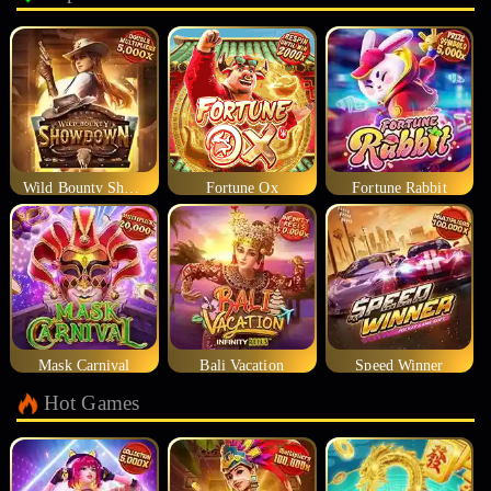
Wild Bounty Showdown
Fortune Ox
Fortune Rabbit
Mask Carnival
Bali Vacation
Speed Winner
Hot Games