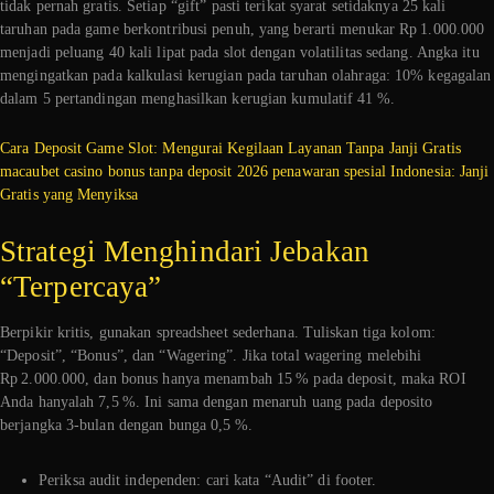
tidak pernah gratis. Setiap “gift” pasti terikat syarat setidaknya 25 kali
taruhan pada game berkontribusi penuh, yang berarti menukar Rp 1.000.000
menjadi peluang 40 kali lipat pada slot dengan volatilitas sedang. Angka itu
mengingatkan pada kalkulasi kerugian pada taruhan olahraga: 10% kegagalan
dalam 5 pertandingan menghasilkan kerugian kumulatif 41 %.
Cara Deposit Game Slot: Mengurai Kegilaan Layanan Tanpa Janji Gratis
macaubet casino bonus tanpa deposit 2026 penawaran spesial Indonesia: Janji
Gratis yang Menyiksa
Strategi Menghindari Jebakan
“Terpercaya”
Berpikir kritis, gunakan spreadsheet sederhana. Tuliskan tiga kolom:
“Deposit”, “Bonus”, dan “Wagering”. Jika total wagering melebihi
Rp 2.000.000, dan bonus hanya menambah 15 % pada deposit, maka ROI
Anda hanyalah 7,5 %. Ini sama dengan menaruh uang pada deposito
berjangka 3‑bulan dengan bunga 0,5 %.
Periksa audit independen: cari kata “Audit” di footer.