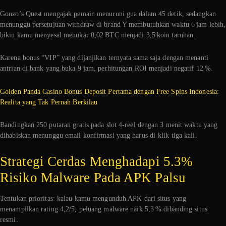
Gonzo’s Quest mengajak pemain menuruni gua dalam 45 detik, sedangkan
menunggu persetujuan withdraw di brand Y membutuhkan waktu 6 jam lebih,
bikin kamu menyesal menukar 0,02 BTC menjadi 3,5 koin taruhan.
Karena bonus “VIP” yang dijanjikan ternyata sama saja dengan menanti
antrian di bank yang buka 9 jam, perhitungan ROI menjadi negatif 12 %.
Golden Panda Casino Bonus Deposit Pertama dengan Free Spins Indonesia:
Realita yang Tak Pernah Berkilau
Bandingkan 250 putaran gratis pada slot 4‑reel dengan 3 menit waktu yang
dihabiskan menunggu email konfirmasi yang harus di‑klik tiga kali.
Strategi Cerdas Menghadapi 5.3%
Risiko Malware Pada APK Palsu
Tentukan prioritas: kalau kamu mengunduh APK dari situs yang
menampilkan rating 4,2/5, peluang malware naik 5,3 % dibanding situs
resmi.