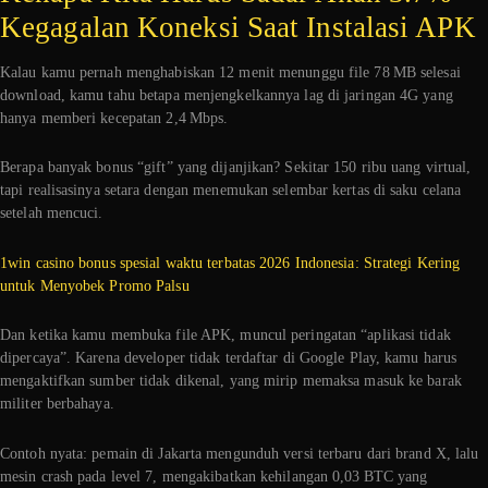
Kegagalan Koneksi Saat Instalasi APK
Kalau kamu pernah menghabiskan 12 menit menunggu file 78 MB selesai
download, kamu tahu betapa menjengkelkannya lag di jaringan 4G yang
hanya memberi kecepatan 2,4 Mbps.
Berapa banyak bonus “gift” yang dijanjikan? Sekitar 150 ribu uang virtual,
tapi realisasinya setara dengan menemukan selembar kertas di saku celana
setelah mencuci.
1win casino bonus spesial waktu terbatas 2026 Indonesia: Strategi Kering
untuk Menyobek Promo Palsu
Dan ketika kamu membuka file APK, muncul peringatan “aplikasi tidak
dipercaya”. Karena developer tidak terdaftar di Google Play, kamu harus
mengaktifkan sumber tidak dikenal, yang mirip memaksa masuk ke barak
militer berbahaya.
Contoh nyata: pemain di Jakarta mengunduh versi terbaru dari brand X, lalu
mesin crash pada level 7, mengakibatkan kehilangan 0,03 BTC yang