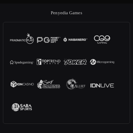
Penyedia Games