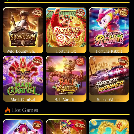
Wild Bounty Showdown
Fortune Ox
Fortune Rabbit
Mask Carnival
Bali Vacation
Speed Winner
Hot Games