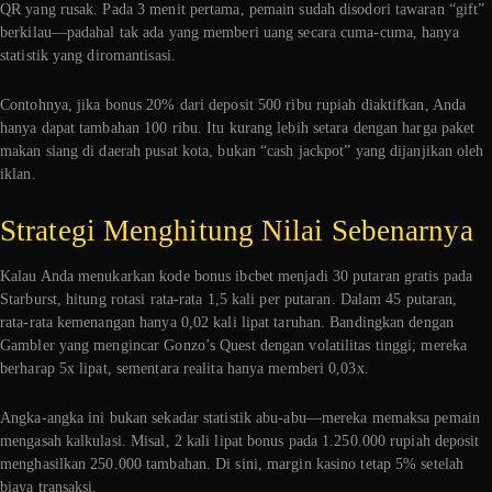
QR yang rusak. Pada 3 menit pertama, pemain sudah disodori tawaran “gift”
berkilau—padahal tak ada yang memberi uang secara cuma‑cuma, hanya
statistik yang diromantisasi.
Contohnya, jika bonus 20% dari deposit 500 ribu rupiah diaktifkan, Anda
hanya dapat tambahan 100 ribu. Itu kurang lebih setara dengan harga paket
makan siang di daerah pusat kota, bukan “cash jackpot” yang dijanjikan oleh
iklan.
Strategi Menghitung Nilai Sebenarnya
Kalau Anda menukarkan kode bonus ibcbet menjadi 30 putaran gratis pada
Starburst, hitung rotasi rata‑rata 1,5 kali per putaran. Dalam 45 putaran,
rata‑rata kemenangan hanya 0,02 kali lipat taruhan. Bandingkan dengan
Gambler yang mengincar Gonzo’s Quest dengan volatilitas tinggi; mereka
berharap 5x lipat, sementara realita hanya memberi 0,03x.
Angka-angka ini bukan sekadar statistik abu‑abu—mereka memaksa pemain
mengasah kalkulasi. Misal, 2 kali lipat bonus pada 1.250.000 rupiah deposit
menghasilkan 250.000 tambahan. Di sini, margin kasino tetap 5% setelah
biaya transaksi.