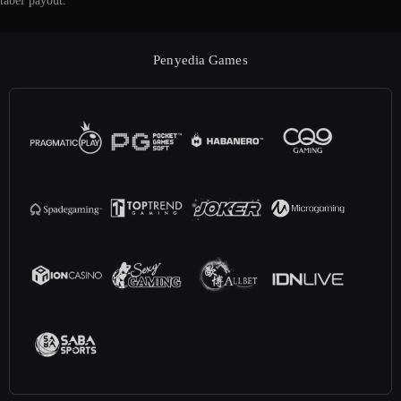
tabel payout.
Penyedia Games