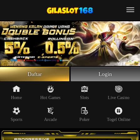
Beranda
Slot Online
Live Casino
Sportsbook
Arcade
Togel Online
Daftar
Login
Poker
Whatsapp
Home
Hot Games
Slots
Live Casino
Telegram
Sports
Arcade
Poker
Togel Online
Livechat