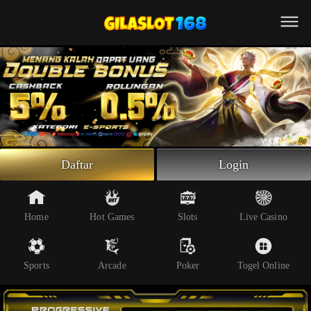
Beranda
Slot Online
Live Casino
Sportsbook
Arcade
Togel Online
Daftar
Login
Poker
Whatsapp
Home
Hot Games
Slots
Live Casino
Telegram
Sports
Arcade
Poker
Togel Online
Livechat