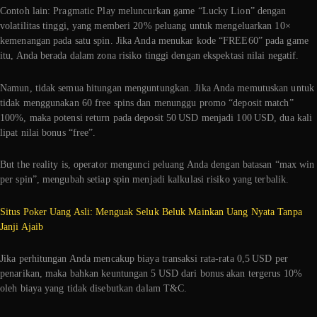
Contoh lain: Pragmatic Play meluncurkan game “Lucky Lion” dengan
volatilitas tinggi, yang memberi 20% peluang untuk mengeluarkan 10×
kemenangan pada satu spin. Jika Anda menukar kode “FREE60” pada game
itu, Anda berada dalam zona risiko tinggi dengan ekspektasi nilai negatif.
Namun, tidak semua hitungan menguntungkan. Jika Anda memutuskan untuk
tidak menggunakan 60 free spins dan menunggu promo “deposit match”
100%, maka potensi return pada deposit 50 USD menjadi 100 USD, dua kali
lipat nilai bonus “free”.
But the reality is, operator mengunci peluang Anda dengan batasan “max win
per spin”, mengubah setiap spin menjadi kalkulasi risiko yang terbalik.
Situs Poker Uang Asli: Menguak Seluk Beluk Mainkan Uang Nyata Tanpa
Janji Ajaib
Jika perhitungan Anda mencakup biaya transaksi rata‑rata 0,5 USD per
penarikan, maka bahkan keuntungan 5 USD dari bonus akan tergerus 10%
oleh biaya yang tidak disebutkan dalam T&C.