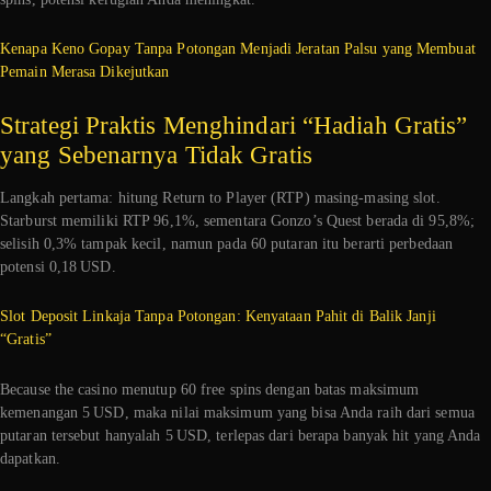
Kenapa Keno Gopay Tanpa Potongan Menjadi Jeratan Palsu yang Membuat
Pemain Merasa Dikejutkan
Strategi Praktis Menghindari “Hadiah Gratis”
yang Sebenarnya Tidak Gratis
Langkah pertama: hitung Return to Player (RTP) masing‑masing slot.
Starburst memiliki RTP 96,1%, sementara Gonzo’s Quest berada di 95,8%;
selisih 0,3% tampak kecil, namun pada 60 putaran itu berarti perbedaan
potensi 0,18 USD.
Slot Deposit Linkaja Tanpa Potongan: Kenyataan Pahit di Balik Janji
“Gratis”
Because the casino menutup 60 free spins dengan batas maksimum
kemenangan 5 USD, maka nilai maksimum yang bisa Anda raih dari semua
putaran tersebut hanyalah 5 USD, terlepas dari berapa banyak hit yang Anda
dapatkan.