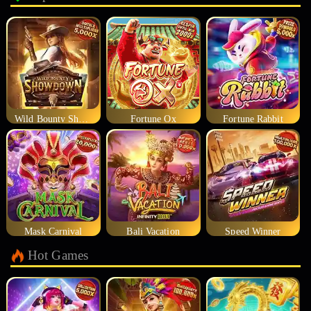
Wild Bounty Showdown
Fortune Ox
Fortune Rabbit
Mask Carnival
Bali Vacation
Speed Winner
Hot Games