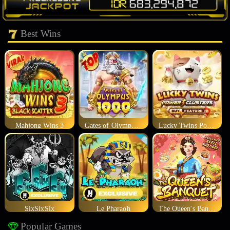
Best Wins
Mahjong Wins 3
Gates of Olympus 1000
Lucky Twins Power Clusters
SixSixSix
Le Pharaoh
The Queen's Banquet
Popular Games