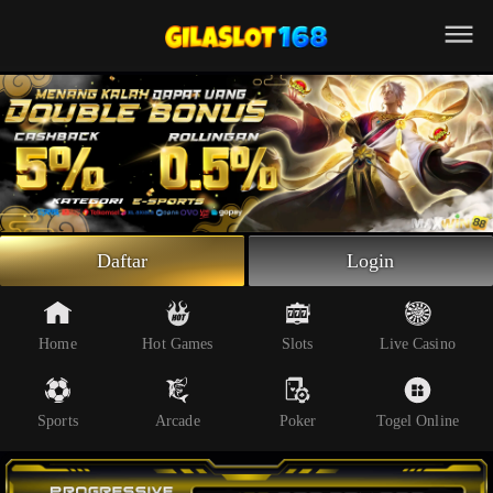
Beranda
Slot Online
Live Casino
Sportsbook
Arcade
Togel Online
Daftar
Login
Poker
Whatsapp
Home
Hot Games
Slots
Live Casino
Telegram
Sports
Arcade
Poker
Togel Online
Livechat