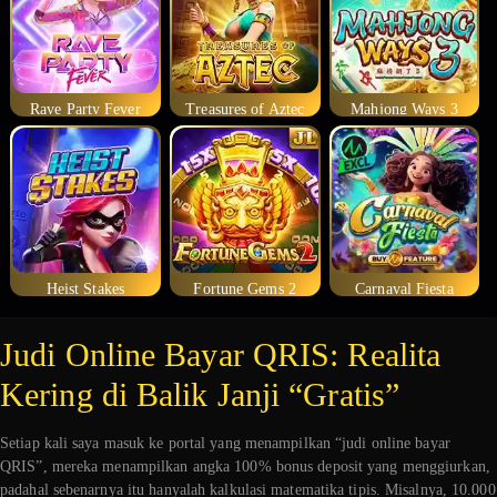
Rave Party Fever
Treasures of Aztec
Mahjong Ways 3
Heist Stakes
Fortune Gems 2
Carnaval Fiesta
Judi Online Bayar QRIS: Realita
Kering di Balik Janji “Gratis”
Setiap kali saya masuk ke portal yang menampilkan “judi online bayar
QRIS”, mereka menampilkan angka 100% bonus deposit yang menggiurkan,
padahal sebenarnya itu hanyalah kalkulasi matematika tipis. Misalnya, 10.000