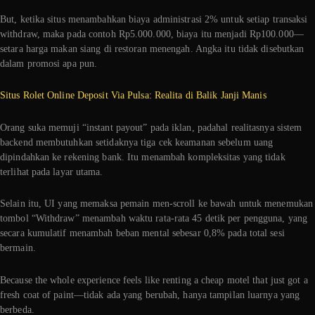
But, ketika situs menambahkan biaya administrasi 2% untuk setiap transaksi
withdraw, maka pada contoh Rp5.000.000, biaya itu menjadi Rp100.000—
setara harga makan siang di restoran menengah. Angka itu tidak disebutkan
dalam promosi apa pun.
Situs Rolet Online Deposit Via Pulsa: Realita di Balik Janji Manis
Orang suka memuji “instant payout” pada iklan, padahal realitasnya sistem
backend membutuhkan setidaknya tiga cek keamanan sebelum uang
dipindahkan ke rekening bank. Itu menambah kompleksitas yang tidak
terlihat pada layar utama.
Selain itu, UI yang memaksa pemain men-scroll ke bawah untuk menemukan
tombol “Withdraw” menambah waktu rata-rata 45 detik per pengguna, yang
secara kumulatif menambah beban mental sebesar 0,8% pada total sesi
bermain.
Because the whole experience feels like renting a cheap motel that just got a
fresh coat of paint—tidak ada yang berubah, hanya tampilan luarnya yang
berbeda.