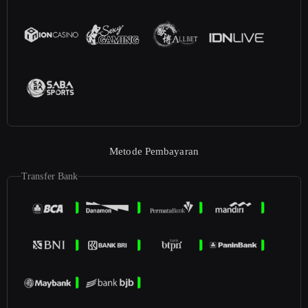
Metode Pembayaran
Transfer Bank