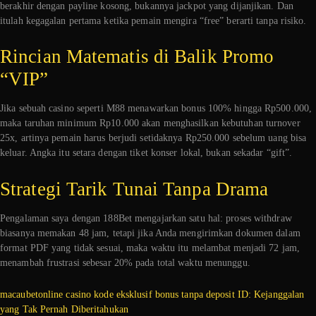
berakhir dengan payline kosong, bukannya jackpot yang dijanjikan. Dan
itulah kegagalan pertama ketika pemain mengira “free” berarti tanpa risiko.
Rincian Matematis di Balik Promo
“VIP”
Jika sebuah casino seperti M88 menawarkan bonus 100% hingga Rp500.000,
maka taruhan minimum Rp10.000 akan menghasilkan kebutuhan turnover
25x, artinya pemain harus berjudi setidaknya Rp250.000 sebelum uang bisa
keluar. Angka itu setara dengan tiket konser lokal, bukan sekadar “gift”.
Strategi Tarik Tunai Tanpa Drama
Pengalaman saya dengan 188Bet mengajarkan satu hal: proses withdraw
biasanya memakan 48 jam, tetapi jika Anda mengirimkan dokumen dalam
format PDF yang tidak sesuai, maka waktu itu melambat menjadi 72 jam,
menambah frustrasi sebesar 20% pada total waktu menunggu.
macaubetonline casino kode eksklusif bonus tanpa deposit ID: Kejanggalan
yang Tak Pernah Diberitahukan