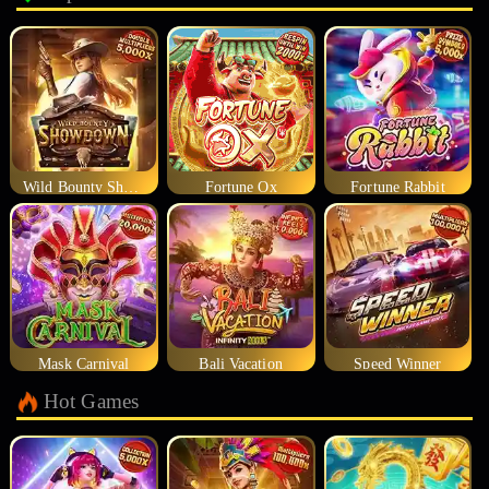
Wild Bounty Showdown
Fortune Ox
Fortune Rabbit
Mask Carnival
Bali Vacation
Speed Winner
Hot Games