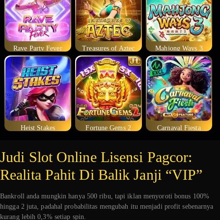
Rave Party Fever
Treasures of Aztec
Mahjong Ways 3
Heist Stakes
Fortune Gems 2
Carnaval Fiesta
Judi Slot Online Lisensi Pagcor:
Realita Pahit Di Balik Janji “VIP”
Bankroll anda mungkin hanya 500 ribu, tapi iklan menyoroti bonus 100%
hingga 2 juta, padahal probabilitas mengubah itu menjadi profit sebenarnya
kurang lebih 0,3% setiap spin.