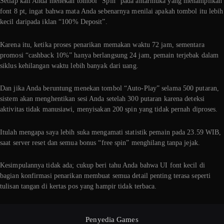
Setiap kali Anda menekan tombol “Spin” pada antarmuka yang menampilkan
font 8 pt, ingat bahwa mata Anda sebenarnya menilai apakah tombol itu lebih
kecil daripada iklan “100% Deposit”.
Karena itu, ketika proses penarikan memakan waktu 72 jam, sementara
promosi “cashback 10%” hanya berlangsung 24 jam, pemain terjebak dalam
siklus kehilangan waktu lebih banyak dari uang.
Dan jika Anda beruntung menekan tombol “Auto‑Play” selama 500 putaran,
sistem akan menghentikan sesi Anda setelah 300 putaran karena deteksi
aktivitas tidak manusiawi, menyisakan 200 spin yang tidak pernah diproses.
Itulah mengapa saya lebih suka mengamati statistik pemain pada 23.59 WIB,
saat server reset dan semua bonus “free spin” menghilang tanpa jejak.
Kesimpulannya tidak ada; cukup beri tahu Anda bahwa UI font kecil di
bagian konfirmasi penarikan membuat semua detail penting terasa seperti
tulisan tangan di kertas pos yang hampir tidak terbaca.
Penyedia Games