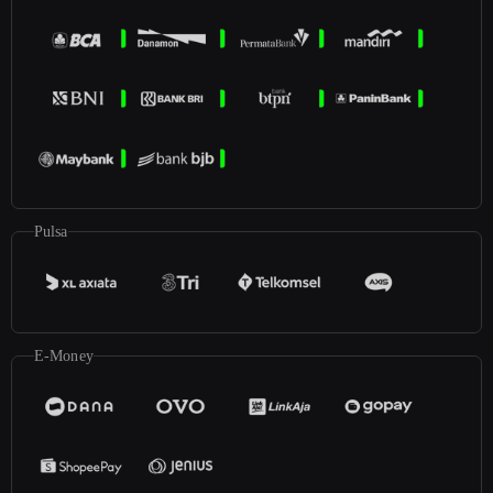
Pulsa
E-Money