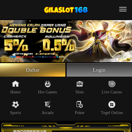
Beranda
Slot Online
Live Casino
Sportsbook
Arcade
Togel Online
Daftar
Login
Poker
Whatsapp
Home
Hot Games
Slots
Live Casino
Telegram
Sports
Arcade
Poker
Togel Online
Livechat