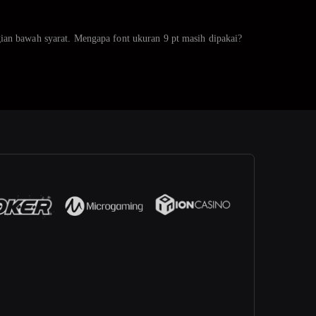
an bawah syarat. Mengapa font ukuran 9 pt masih dipakai?