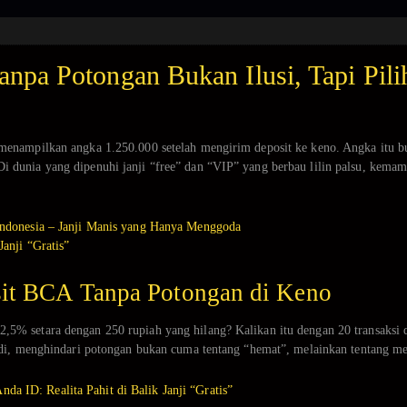
a Potongan Bukan Ilusi, Tapi Pilih
menampilkan angka 1.250.000 setelah mengirim deposit ke keno. Angka itu bu
i dunia yang dipenuhi janji “free” dan “VIP” yang berbau lilin palsu, kem
Indonesia – Janji Manis yang Hanya Menggoda
anji “Gratis”
sit BCA Tanpa Potongan di Keno
,5% setara dengan 250 rupiah yang hilang? Kalikan itu dengan 20 transaksi
Jadi, menghindari potongan bukan cuma tentang “hemat”, melainkan tentang m
 ID: Realita Pahit di Balik Janji “Gratis”