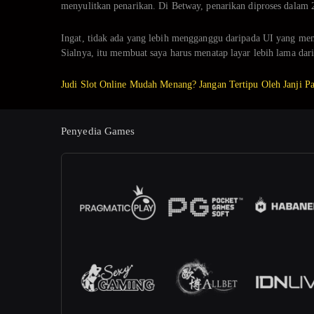
menyulitkan penarikan. Di Betway, penarikan diproses dalam 2
Ingat, tidak ada yang lebih mengganggu daripada UI yang m
Sialnya, itu membuat saya harus menatap layar lebih lama da
Judi Slot Online Mudah Menang? Jangan Tertipu Oleh Janji Pa
Penyedia Games