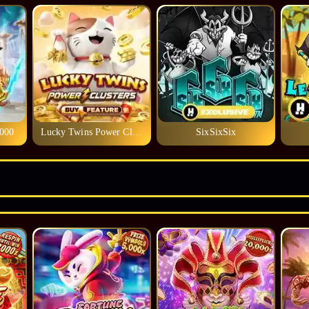
1000
Lucky Twins Power Clusters
SixSixSix