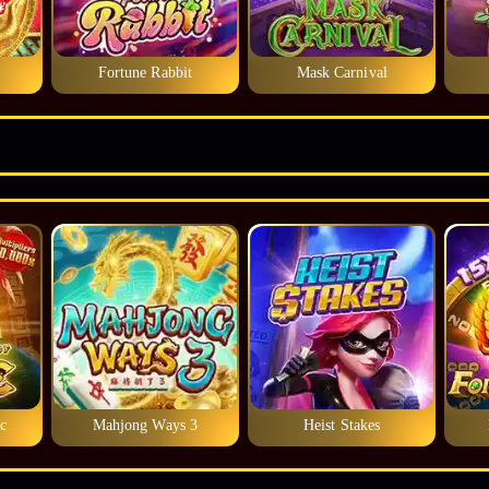
Fortune Rabbit
Mask Carnival
c
Mahjong Ways 3
Heist Stakes