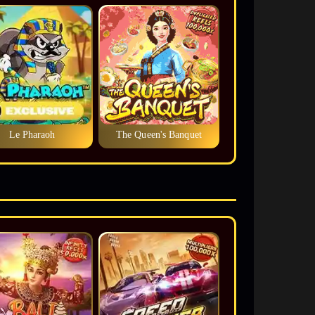
Le Pharaoh
The Queen's Banquet