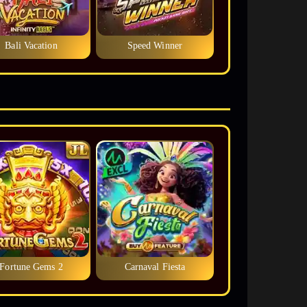
Bali Vacation
Speed Winner
Fortune Gems 2
Carnaval Fiesta