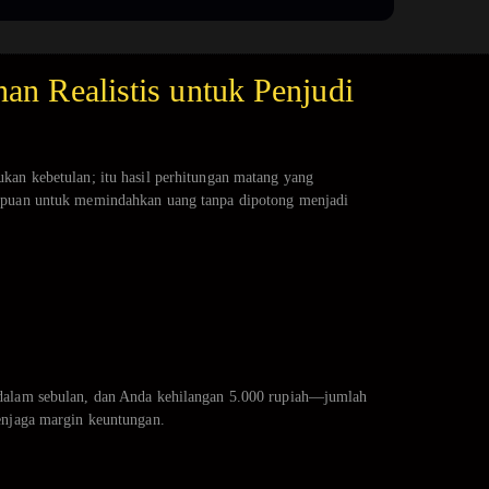
an Realistis untuk Penjudi
kan kebetulan; itu hasil perhitungan matang yang
ampuan untuk memindahkan uang tanpa dipotong menjadi
 dalam sebulan, dan Anda kehilangan 5.000 rupiah—jumlah
enjaga margin keuntungan.