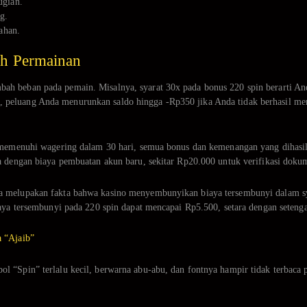
ugian.
g.
ahan.
h Permainan
ah beban pada pemain. Misalnya, syarat 30x pada bonus 220 spin berarti And
 peluang Anda menurunkan saldo hingga -Rp350 jika Anda tidak berhasil men
l memenuhi wagering dalam 30 hari, semua bonus dan kemenangan yang dihasilka
ra dengan biaya pembuatan akun baru, sekitar Rp20.000 untuk verifikasi doku
ya melupakan fakta bahwa kasino menyembunyikan biaya tersembunyi dalam s
iaya tersembunyi pada 220 spin dapat mencapai Rp5.500, setara dengan setenga
a “Ajaib”
ol “Spin” terlalu kecil, berwarna abu‑abu, dan fontnya hampir tidak terbaca