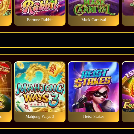
Fortune Rabbit
Mask Carnival
c
Mahjong Ways 3
Heist Stakes