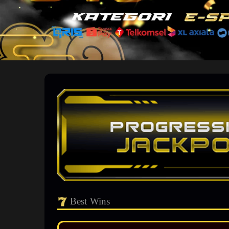
Best Wins