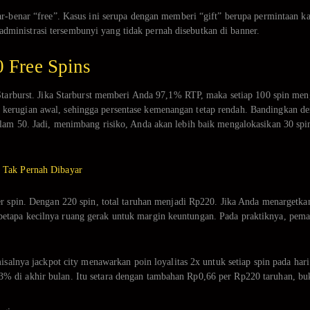
ar‑benar “free”. Kasus ini serupa dengan memberi “gift” berupa permintaan ka
ministrasi tersembunyi yang tidak pernah disebutkan di banner.
0 Free Spins
i Starburst. Jika Starburst memberi Anda 97,1% RTP, maka setiap 100 spin me
erugian awal, sehingga persentase kemenangan tetap rendah. Bandingkan deng
lam 50. Jadi, menimbang risiko, Anda akan lebih baik mengalokasikan 30 spin 
g Tak Pernah Dibayar
 per spin. Dengan 220 spin, total taruhan menjadi Rp220. Jika Anda menarge
etapa kecilnya ruang gerak untuk margin keuntungan. Pada praktiknya, pemai
misalnya jackpot city menawarkan poin loyalitas 2x untuk setiap spin pada har
3% di akhir bulan. Itu setara dengan tambahan Rp0,66 per Rp220 taruhan, b