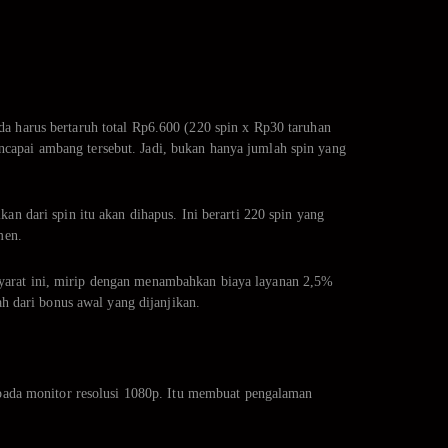
a harus bertaruh total Rp6.600 (220 spin x Rp30 taruhan
capai ambang tersebut. Jadi, bukan hanya jumlah spin yang
n dari spin itu akan dihapus. Ini berarti 220 spin yang
men.
yarat ini, mirip dengan menambahkan biaya layanan 2,5%
h dari bonus awal yang dijanjikan.
 pada monitor resolusi 1080p. Itu membuat pengalaman