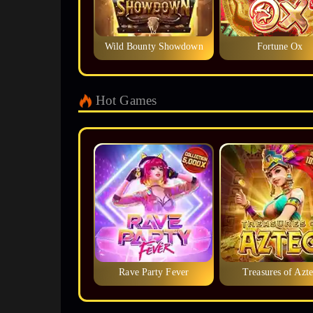
Wild Bounty Showdown
Fortune Ox
Hot Games
Rave Party Fever
Treasures of Azte