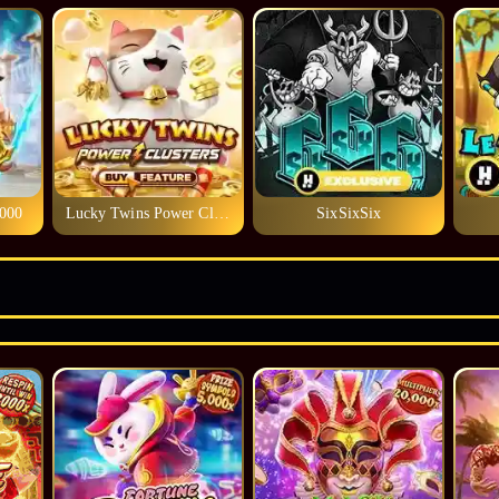
1000
Lucky Twins Power Clusters
SixSixSix