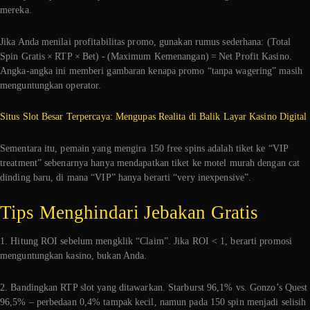
mereka.
Jika Anda menilai profitabilitas promo, gunakan rumus sederhana: (Total
Spin Gratis × RTP × Bet) ‑ (Maximum Kemenangan) = Net Profit Kasino.
Angka-angka ini memberi gambaran kenapa promo “tanpa wagering” masih
menguntungkan operator.
Situs Slot Besar Terpercaya: Mengupas Realita di Balik Layar Kasino Digital
Sementara itu, pemain yang mengira 150 free spins adalah tiket ke “VIP
treatment” sebenarnya hanya mendapatkan tiket ke motel murah dengan cat
dinding baru, di mana “VIP” hanya berarti “very inexpensive”.
Tips Menghindari Jebakan Gratis
1. Hitung ROI sebelum mengklik “Claim”. Jika ROI < 1, berarti promosi
menguntungkan kasino, bukan Anda.
2. Bandingkan RTP slot yang ditawarkan. Starburst 96,1% vs. Gonzo’s Quest
96,5% – perbedaan 0,4% tampak kecil, namun pada 150 spin menjadi selisih