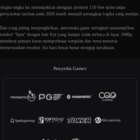
Angka-angka ini menunjukkan mengapa promosi 150 free spins tanpa
persyaratan taruhan pada 2026 masih menjadi perangkap logika yang menipu.
Dan yang paling menjengkelkan, antarmuka game seringkali menampilkan
tombol “Spin” dengan font 8 pt yang hampir tidak terbaca di layar 1080p,
membuat pemain harus memperbesar tampilan dan terus-menerus
menyesuaikan resolusi. Itu baru benar‑benar menguji kesabaran.
Penyedia Games