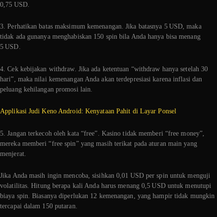
0,75 USD.
3. Perhatikan batas maksimum kemenangan. Jika batasnya 5 USD, maka
tidak ada gunanya menghabiskan 150 spin bila Anda hanya bisa menang
5 USD.
4. Cek kebijakan withdraw. Jika ada ketentuan “withdraw hanya setelah 30
hari”, maka nilai kemenangan Anda akan terdepresiasi karena inflasi dan
peluang kehilangan promosi lain.
Applikasi Judi Keno Android: Kenyataan Pahit di Layar Ponsel
5. Jangan terkecoh oleh kata “free”. Kasino tidak memberi “free money”,
mereka memberi “free spin” yang masih terikat pada aturan main yang
menjerat.
Jika Anda masih ingin mencoba, sisihkan 0,01 USD per spin untuk menguji
volatilitas. Hitung berapa kali Anda harus menang 0,5 USD untuk menutupi
biaya spin. Biasanya diperlukan 12 kemenangan, yang hampir tidak mungkin
tercapai dalam 150 putaran.