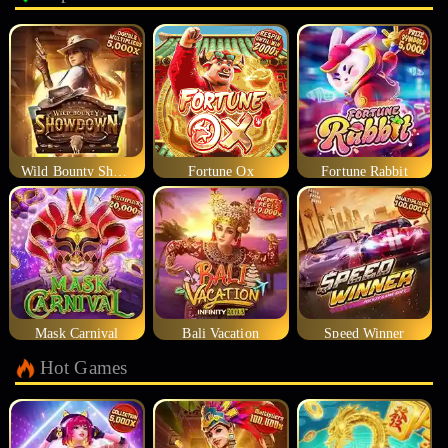
Wild Bounty Showdown
Fortune Ox
Fortune Rabbit
Mask Carnival
Bali Vacation
Speed Winner
Hot Games