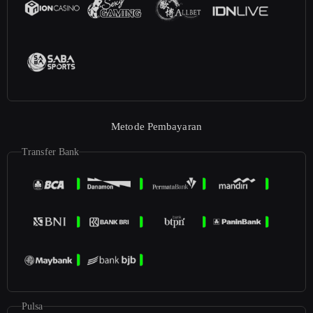
Metode Pembayaran
Transfer Bank
Pulsa