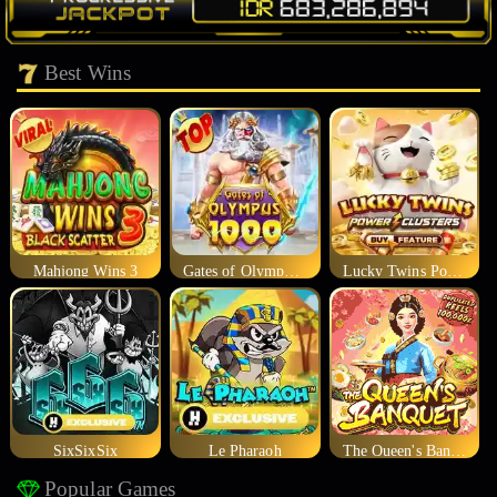
Best Wins
Mahjong Wins 3
Gates of Olympus 1000
Lucky Twins Power Clusters
SixSixSix
Le Pharaoh
The Queen's Banquet
Popular Games