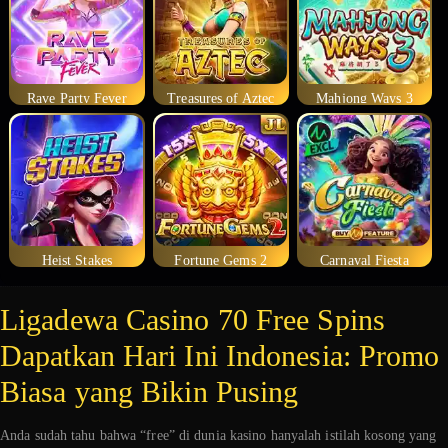
Rave Party Fever
Treasures of Aztec
Mahjong Ways 3
Heist Stakes
Fortune Gems 2
Carnaval Fiesta
Ligadewa Casino 70 Free Spins
Dapatkan Hari Ini Indonesia: Promo
Biasa yang Bikin Pusing
Anda sudah tahu bahwa “free” di dunia kasino hanyalah istilah kosong yang