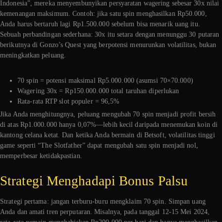
Indonesia”, mereka menyembunyikan persyaratan wagering sebesar 30x nilai
kemenangan maksimum. Contoh: jika satu spin menghasilkan Rp50.000,
Anda harus bertaruh lagi Rp1.500.000 sebelum bisa menarik uang itu.
Sebuah perbandingan sederhana: 30x itu setara dengan menunggu 30 putaran
berikutnya di Gonzo’s Quest yang berpotensi menurunkan volatilitas, bukan
meningkatkan peluang.
70 spin = potensi maksimal Rp5.000.000 (asumsi 70×70.000)
Wagering 30x = Rp150.000.000 total taruhan diperlukan
Rata-rata RTP slot populer = 96,5%
Jika Anda menghitungnya, peluang mengubah 70 spin menjadi profit bersih
di atas Rp1.000.000 hanya 0,07%—lebih kecil daripada menemukan koin di
kantong celana ketat. Dan ketika Anda bermain di Betsoft, volatilitas tinggi
game seperti “The Slotfather” dapat mengubah satu spin menjadi nol,
memperbesar ketidakpastian.
Strategi Menghadapi Bonus Palsu
Strategi pertama: jangan terburu-buru mengklaim 70 spin. Simpan uang
Anda dan amati tren perputaran. Misalnya, pada tanggal 12-15 Mei 2024,