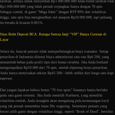
taruhan, artinya untuk menyentuh Rp1.000.000.000 Anda butuh taruhan total
Rp1.000.000.000 yang tidak pernah terjangkau hanya dengan 70 spin.
Sebagai contoh, di game “Mega Joker” dengan RTP 99% dan volatilitas
tinggi, satu spin bisa menghasilkan nol ataupun Rp10.000.000, tapi peluang
itu berada di kisaran 0,001%.
Situs Rolet Deposit BCA: Kenapa Semua Janji “VIP” Hanya Goresan di
Layar
Selain itu, banyak pemain tidak memperhitungkan biaya transaksi. Setiap
penarikan di Indonesia dikenai biaya administrasi rata-rata Rp6.500, yang
menambah beban pada profit tipis dari bonus tersebut. Jika Anda berhasil
mengumpulkan Rp50.000 dari 70 spin, setelah dipotong biaya penarikan,
Anda hanya menyisakan sekitar Rp43.500—lebih sedikit dari harga satu kopi
espresso.
Dan jangan lupakan bahwa bonus “70 free spins” biasanya hanya berlaku
pada satu game tertentu. Jika Anda memilih Starburst, yang memiliki
volatilitas rendah, Anda mungkin akan mengulang pola kemenangan kecil
yang tak pernah menembus batas 30x wagering. Sementara pemain yang
berani pilih game dengan volatilitas tinggi, seperti “Book of Dead”, berisiko