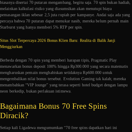
biasanya disertai 70 putaran mengambang, begitu saja. 70 spin bukan hadiah,
melainkan kalkulasi risiko yang diasumsikan akan menutupi biaya
pemasangan iklan sebesar 2,5 juta rupiah per kampanye. Andai saja ada yang
percaya bahwa 70 putaran dapat menukar nasib, mereka belum pernah main
Starburst yang hanya memberi 5% RTP per spin.
Situs Slot Terpercaya 2026 Bonus Klien Baru: Realita di Balik Janji
Menggiurkan
Berbeda dengan 70 spin yang memberi harapan tipis, Pragmatic Play
menawarkan bonus deposit 100% hingga Rp300.000 yang secara matematis
mengharuskan pemain menghabiskan setidaknya Rp600.000 untuk
mengembalikan nilai bonus tersebut. Evolution Gaming tak kalah; mereka
menambahkan “VIP lounge” yang terasa seperti hotel budget dengan lampu
neon berkedip, bukan perlakuan istimewa.
Bagaimana Bonus 70 Free Spins
Diracik?
Setiap kali Ligadewa mengumumkan “70 free spins dapatkan hari ini