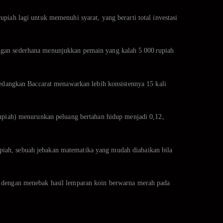
iah lagi untuk memenuhi syarat, yang berarti total investasi
ngan sederhana menunjukkan pemain yang kalah 5 000 rupiah
sedangkan Baccarat menawarkan lebih konsistennya 15 kali
rupiah) menurunkan peluang bertahan hidup menjadi 0,12,
iah, sebuah jebakan matematika yang mudah diabaikan bila
a dengan menebak hasil lemparan koin berwarna merah pada