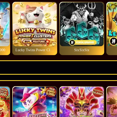
1000
Lucky Twins Power Clusters
SixSixSix