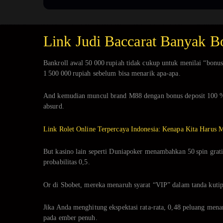
Link Judi Baccarat Banyak Bon
Bankroll awal 50 000 rupiah tidak cukup untuk menilai “bonus
1 500 000 rupiah sebelum bisa menarik apa‑apa.
And kemudian muncul brand M88 dengan bonus deposit 100 % h
absurd.
Link Rolet Online Terpercaya Indonesia: Kenapa Kita Harus
But kasino lain seperti Duniapoker menambahkan 50 spin gratis
probabilitas 0,5.
Or di Sbobet, mereka menaruh syarat “VIP” dalam tanda kuti
Jika Anda menghitung ekspektasi rata‑rata, 0,48 peluang me
pada ember penuh.