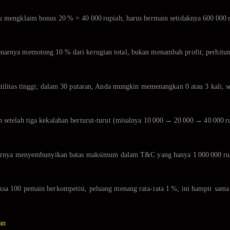
mengklaim bonus 20 % = 40 000 rupiah, harus bermain setidaknya 600 000 rup
narnya memotong 10 % dari kerugian total, bukan menambah profit; perhitu
tilitas tinggi; dalam 30 putaran, Anda mungkin memenangkan 0 atau 3 kali, 
setelah tiga kekalahan berturut‑turut (misalnya 10 000 → 20 000 → 40 000 
enarnya menyembunyikan batas maksimum dalam T&C yang hanya 1 000 000 rup
sa 100 pemain berkompetisi, peluang menang rata‑rata 1 %; ini hampir sam
an