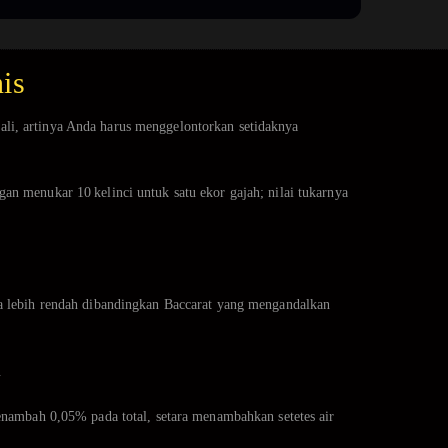
is
kali, artinya Anda harus menggelontorkan setidaknya
 menukar 10 kelinci untuk satu ekor gajah; nilai tukarnya
nya lebih rendah dibandingkan Baccarat yang mengandalkan
.
nambah 0,05% pada total, setara menambahkan setetes air