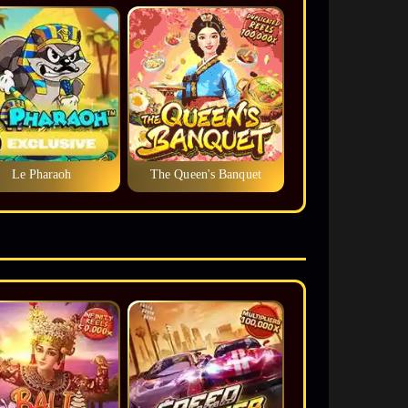
Le Pharaoh
The Queen's Banquet