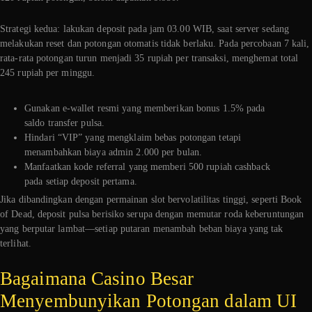
Strategi kedua: lakukan deposit pada jam 03.00 WIB, saat server sedang
melakukan reset dan potongan otomatis tidak berlaku. Pada percobaan 7 kali,
rata‑rata potongan turun menjadi 35 rupiah per transaksi, menghemat total
245 rupiah per minggu.
Gunakan e‑wallet resmi yang memberikan bonus 1.5% pada
saldo transfer pulsa.
Hindari “VIP” yang mengklaim bebas potongan tetapi
menambahkan biaya admin 2.000 per bulan.
Manfaatkan kode referral yang memberi 500 rupiah cashback
pada setiap deposit pertama.
Jika dibandingkan dengan permainan slot bervolatilitas tinggi, seperti Book
of Dead, deposit pulsa berisiko serupa dengan memutar roda keberuntungan
yang berputar lambat—setiap putaran menambah beban biaya yang tak
terlihat.
Bagaimana Casino Besar
Menyembunyikan Potongan dalam UI