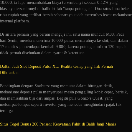
10.000, ia lupa menambahkan biaya tersembunyi sebesar 0,12% yang
biasanya tersembunyi di balik istilah “tanpa potongan”. Dua ratus lima belas
ribu rupiah yang terlihat bersih sebenarnya sudah merembes lewat mekanisme
internal platform.
Di antara pemain yang berani menguji ini, satu nama muncul: M88. Pada
hari Senin, mereka menerima 10.000 pulsa, menaruhnya ke slot, dan dalam
17 menit saja mendapat kembali 9.880, karena potongan mikro 120 rupiah
tidak pernah disebutkan dalam syarat & ketentuan.
Daftar Judi Slot Deposit Pulsa XL: Realita Gelap yang Tak Pernah
Diiklankan
Bandingkan dengan Starburst yang memutar dalam hitungan detik,
mekanisme deposit pulsa menyerupai mesin penggiling kopi: cepat, berisik,
dan memisahkan biji dari ampas. Begitu pula Gonzo’s Quest, yang
melompat-lompat seperti investor yang mencoba menghindari pajak tak
terduga.
Situs Togel Bonus 200 Persen: Kenyataan Pahit di Balik Janji Manis