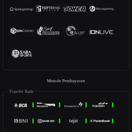
Metode Pembayaran
Transfer Bank