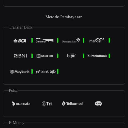
Metode Pembayaran
Transfer Bank
Pulsa
E-Money