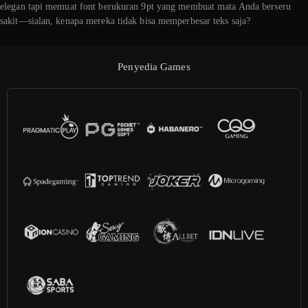
elegan tapi memuat font berukuran 9pt yang membuat mata Anda berseru
sakit—sialan, kenapa mereka tidak bisa memperbesar teks saja?
Penyedia Games