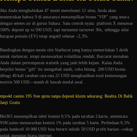
Jika Anda menghabiskan 47 menit menelusuri 12 situs, Anda akan
menemukan bahwa 9 di antaranya menampilkan bonus “VIP” yang setara
dengan setetes air di gurun Sahara. Satu contoh nyata: platform X menawar
100% deposit up to 500 USD, tapi menuntut turnover 30x, sehingga nilai
harapan pemain (EV) tetap negatif sebesar –2,3%.
Bandingkan dengan mesin slot Starburst yang hanya memerlukan 5 detik
untuk meluncur, tetapi menawarkan volatilitas rendah; Baccarat menahan
Anda dalam pertempuran statistik yang jauh lebih kejam. Kalau Anda
berpikir bonus “gift” itu mengubah nasib, coba hitung: 200 USD bonus
dibagi 40 kali taruhan rata-rata 25 USD menghasilkan total kemenangan
teoritis 500 USD—masih di bawah modal awal.
mpo4d casino 195 free spins tanpa deposit klaim sekarang: Realita Di Balik
Janji Gratis
Bet365 menampilkan tabel komisi 0,5% pada taruhan 2 kartu, sementara
918Casino menawarkan komisi 1% pada taruhan 5 kartu. Perbedaan 0,5%
pada bankroll 10 000 USD bisa berarti selisih 50 USD profit harian—cukup
untuk menutup biaya internet.