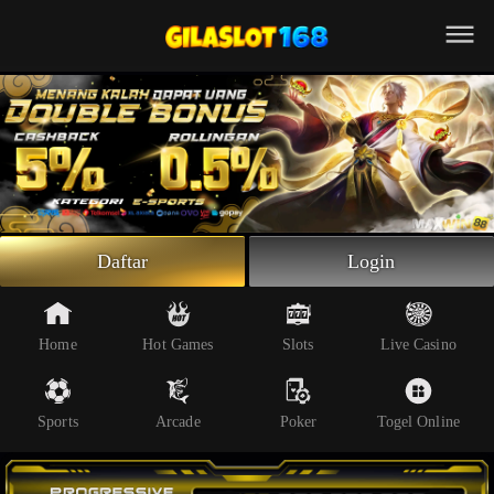
Beranda
Slot Online
Live Casino
Sportsbook
Arcade
Togel Online
Daftar
Login
Poker
Whatsapp
Home
Hot Games
Slots
Live Casino
Telegram
Sports
Arcade
Poker
Togel Online
Livechat