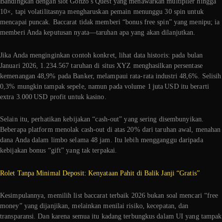
Bandingkan dengan slot Gonzo’s Quest yang menawarkan multiplier hingga
10×, tapi volatilitasnya mengharuskan pemain menunggu 30 spin untuk
mencapai puncak. Baccarat tidak memberi “bonus free spin” yang menipu; ia
memberi Anda keputusan nyata—taruhan apa yang akan dilanjutkan.
Jika Anda menginginkan contoh konkret, lihat data historis: pada bulan
Januari 2026, 1.234.567 taruhan di situs XYZ menghasilkan persentase
kemenangan 48,9% pada Banker, melampaui rata‑rata industri 48,6%. Selisih
0,3% mungkin tampak sepele, namun pada volume 1 juta USD itu berarti
extra 3.000 USD profit untuk kasino.
Selain itu, perhatikan kebijakan “cash‑out” yang sering disembunyikan.
Beberapa platform menolak cash‑out di atas 20% dari taruhan awal, menahan
dana Anda dalam limbo selama 48 jam. Itu lebih mengganggu daripada
kebijakan bonus “gift” yang tak terpakai.
Rolet Tanpa Minimal Deposit: Kenyataan Pahit di Balik Janji “Gratis”
Kesimpulannya, memilih list baccarat terbaik 2026 bukan soal mencari “free
money” yang dijanjikan, melainkan menilai risiko, kecepatan, dan
transparansi. Dan karena semua itu kadang terbungkus dalam UI yang tampak