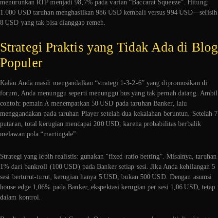
menurunkan RTP menjadi 98,7% pada varian “Baccarat Squeeze”. Hitung:
1.000 USD taruhan menghasilkan 986 USD kembali versus 994 USD—selisih
8 USD yang tak bisa dianggap remeh.
Strategi Praktis yang Tidak Ada di Blog
Populer
Kalau Anda masih mengandalkan “strategi 1‑3‑2‑6” yang dipromosikan di
forum, Anda menunggu seperti menunggu bus yang tak pernah datang. Ambil
contoh: pemain A menempatkan 50 USD pada taruhan Banker, lalu
menggandakan pada taruhan Player setelah dua kekalahan beruntun. Setelah 7
putaran, total kerugian mencapai 200 USD, karena probabilitas berbalik
melawan pola “martingale”.
Strategi yang lebih realistis: gunakan “fixed‑ratio betting”. Misalnya, taruhan
1% dari bankroll (100 USD) pada Banker setiap sesi. Jika Anda kehilangan 5
sesi berturut‑turut, kerugian hanya 5 USD, bukan 500 USD. Dengan asumsi
house edge 1,06% pada Banker, ekspektasi kerugian per sesi 1,06 USD, tetap
dalam kontrol.