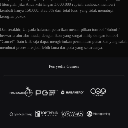
Hitunglah: jika Anda kehilangan 3.000.000 rupiah, cashback memberi
kembali hanya 150.000, atau 5% dari total loss, yang tidak menutupi
kerugian pokok.
Dan terakhir, UI pada halaman penarikan menampilkan tombol “Submit”
berwarna abu‑abu muda, dengan ikon yang sangat mirip dengan tombol
“Cancel”. Satu klik saja dapat mengirimkan permintaan penarikan yang salah,
membuat proses menjadi lebih lama daripada yang seharusnya.
Penyedia Games