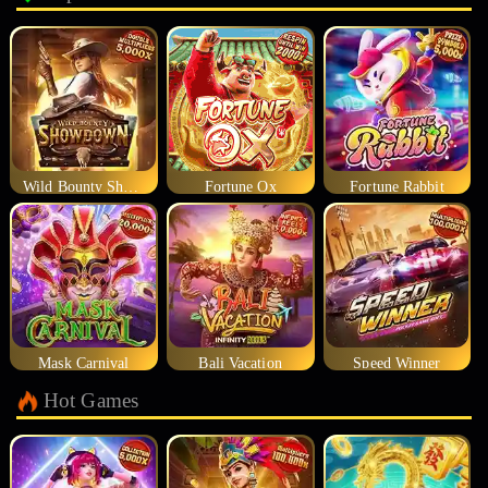
Wild Bounty Showdown
Fortune Ox
Fortune Rabbit
Mask Carnival
Bali Vacation
Speed Winner
Hot Games