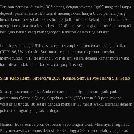
Taruhan pertama di makau303 datang dengan tawaran “gift” uang real tanpa
deposit, padahal statistik internal menunjukkan hanya 0,7% pemain yang
benar‑benar mengubah bonus itu menjadi profit berkelanjutan. Dan bila Anda
menghitung rata‑rata loss sebesar 12,4% per sesi, angka itu berubah menjadi
kerugian bersih yang menggerogoti bankroll dalam tiga putaran.
Bandingkan dengan 918kiss, yang menampilkan persentase pengembalian
(RTP) 96,5% pada slot Starburst, sementara macro‑promo mereka
menyebutkan “VIP treatment”. VIP di sini setara dengan kamar motel yang
baru dicat, tidak lebih dari sekadar janji kosong.
Situs Keno Resmi Terpercaya 2026: Kenapa Semua Hype Hanya Sisi Gelap
Strategi matematis: jika Anda menambahkan tiga putaran gratis pada
permainan Gonzo’s Quest, ekspektasi nilai (EV) turun 0,3 poin karena
volatilitas tinggi. Itu setara dengan menukar 15 menit waktu istirahat dengan
potensi kerugian yang tak terduga.
Namun, tidak semua promosi berisi kebohongan total. Misalnya, Pragmatic
Play menawarkan bonus deposit 100% hingga 500 ribu rupiah, yang secara