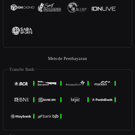
Metode Pembayaran
Transfer Bank