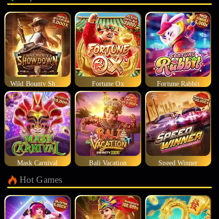
Wild Bounty Showdown
Fortune Ox
Fortune Rabbit
Mask Carnival
Bali Vacation
Speed Winner
Hot Games