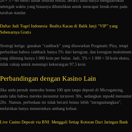
20 × 3 = 60 menit untuk seluruh bonus, berarti anda hanya menghabiskan
setengah waktu yang biasanya dibutuhkan untuk mencapai break‑even pada
taruhan standar.
Daftar Judi Togel Indonesia: Realita Kacau di Balik Janji “VIP” yang
Sebenarnya Gratis
Strategi ketiga: gunakan “cashback” yang ditawarkan Pragmatic Play, tetapi
perhatikan bahwa cashback hanya 5% dari kerugian, dan kerugian maksimum
yang dihitung hanya 1 000 koin per bulan. Jadi, 5% × 1 000 = 50 koin ekstra,
tidak cukup untuk menutupi kekurangan 97,5 koin.
Perbandingan dengan Kasino Lain
Jika anda pernah mencoba bonus 100 spin tanpa deposit di Microgaming,
anda tahu bahwa mereka menuntut turnover 30x, sedangkan mpo4d menuntut
20x. Namun, perbedaan ini tidak berarti bonus lebih “menguntungkan”,
melainkan hanya menurunkan ambang keluar.
Live Casino Deposit via BNI: Menggali Setiap Kotoran Dari Jaringan Bank