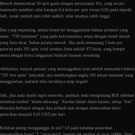
Betsoft menawarkan 50 spin gratis dengan persyaratan 10x, yang secara
matematis memberi nilai harapan 0,4 koin per spin versus 0,05 pada mpo4d.
Jadi, meski jumlah spin lebih sedikit, nilai totalnya lebih tinggi.
Dan yang terpenting, semua brand ini menggunakan bahasa promosi yang
sama: “VIP treatment” yang pada kenyataannya setara dengan motel murah
yang baru dicat, bukan palasia mewah. Jika anda memasang 5 koin per
putaran pada 195 spin, total taruhan Anda adalah 975 koin, yang hampir
setara dengan biaya langganan bulanan layanan streaming.
Akibatnya, banyak pemain yang meninggalkan situs setelah menyadari bahwa
“195 free spins” hanyalah cara membungkus angka 195 dalam kemasan yang
menggiurkan, padahal nilai bersihnya tetap negatif.
Jadi, jika anda masih ingin mencoba, pastikan anda menghitung ROI sebelum
menekan tombol “klaim sekarang”. Karena dalam dunia kasino, setiap “free”
biasanya berbayar dengan data pribadi atau dengan menurunkan batas
penarikan menjadi 0,01 USD per hari.
Keluhan paling mengganggu di sini? UI pada halaman penarikan
menampilkan huruf “L” tinju‑kecil, hampir tak terlihat di layar 1080p. Stop.