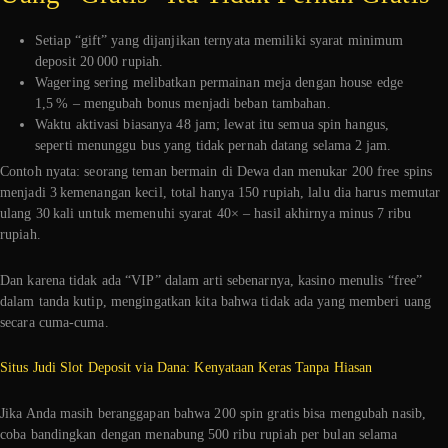
Setiap “gift” yang dijanjikan ternyata memiliki syarat minimum
deposit 20 000 rupiah.
Wagering sering melibatkan permainan meja dengan house edge
1,5 % – mengubah bonus menjadi beban tambahan.
Waktu aktivasi biasanya 48 jam; lewat itu semua spin hangus,
seperti menunggu bus yang tidak pernah datang selama 2 jam.
Contoh nyata: seorang teman bermain di Dewa dan menukar 200 free spins
menjadi 3 kemenangan kecil, total hanya 150 rupiah, lalu dia harus memutar
ulang 30 kali untuk memenuhi syarat 40× – hasil akhirnya minus 7 ribu
rupiah.
Dan karena tidak ada “VIP” dalam arti sebenarnya, kasino menulis “free”
dalam tanda kutip, mengingatkan kita bahwa tidak ada yang memberi uang
secara cuma‑cuma.
Situs Judi Slot Deposit via Dana: Kenyataan Keras Tanpa Hiasan
Jika Anda masih beranggapan bahwa 200 spin gratis bisa mengubah nasib,
coba bandingkan dengan menabung 500 ribu rupiah per bulan selama