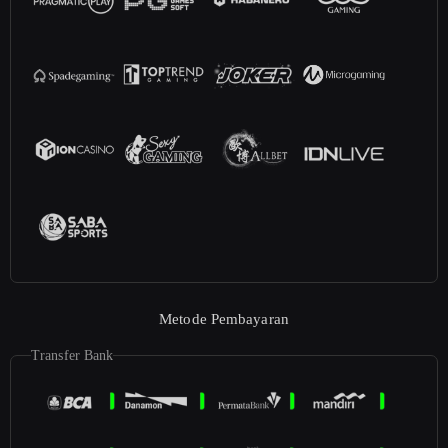
Metode Pembayaran
Transfer Bank