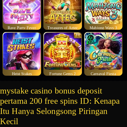
Rave Party Fever
Treasures of Aztec
Mahjong Ways 3
Heist Stakes
Fortune Gems 2
Carnaval Fiesta
mystake casino bonus deposit
pertama 200 free spins ID: Kenapa
Itu Hanya Selongsong Piringan
Kecil