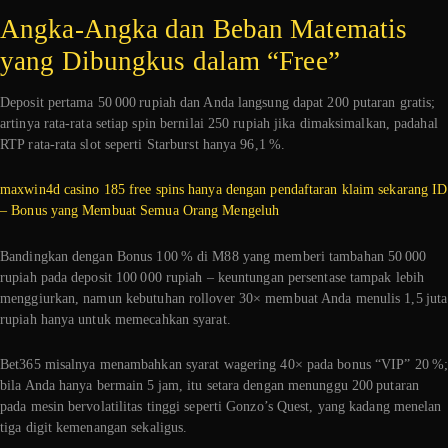
Angka‑Angka dan Beban Matematis
yang Dibungkus dalam “Free”
Deposit pertama 50 000 rupiah dan Anda langsung dapat 200 putaran gratis;
artinya rata‑rata setiap spin bernilai 250 rupiah jika dimaksimalkan, padahal
RTP rata‑rata slot seperti Starburst hanya 96,1 %.
maxwin4d casino 185 free spins hanya dengan pendaftaran klaim sekarang ID
– Bonus yang Membuat Semua Orang Mengeluh
Bandingkan dengan Bonus 100 % di M88 yang memberi tambahan 50 000
rupiah pada deposit 100 000 rupiah – keuntungan persentase tampak lebih
menggiurkan, namun kebutuhan rollover 30× membuat Anda menulis 1,5 juta
rupiah hanya untuk memecahkan syarat.
Bet365 misalnya menambahkan syarat wagering 40× pada bonus “VIP” 20 %
bila Anda hanya bermain 5 jam, itu setara dengan menunggu 200 putaran
pada mesin bervolatilitas tinggi seperti Gonzo’s Quest, yang kadang menelan
tiga digit kemenangan sekaligus.