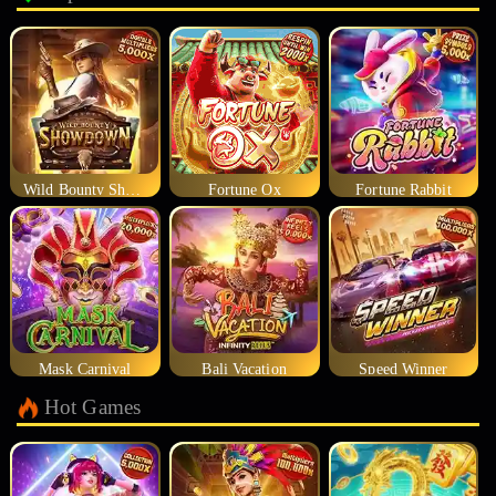
Wild Bounty Showdown
Fortune Ox
Fortune Rabbit
Mask Carnival
Bali Vacation
Speed Winner
Hot Games