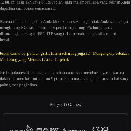
12 bulan; hasil akhirnya 6 juta rupiah, jauh melampaui apa yang pernah Anda
dapatkan dari bonus semacam itu.
Karena itulah, setiap kali Anda klik “klaim sekarang”, otak Anda seharusnya
menghitung ROI secara brutal, seperti menghitung 7% bunga bank
dibandingkan dengan 96% RTP yang tidak pernah menghasilkan profit
bersih.
bspin casino 65 putaran gratis klaim sekarang juga ID: Mengungkap Jebakan
Marketing yang Membuat Anda Terjebak
Kesimpulannya tidak ada; cukup tahan napas saat membaca syarat, karena
dalam UI mereka font ukuran 9 pt itu bikin mata sakit, dan itu satu hal yang
paling menjengkelkan.
Penyedia Games