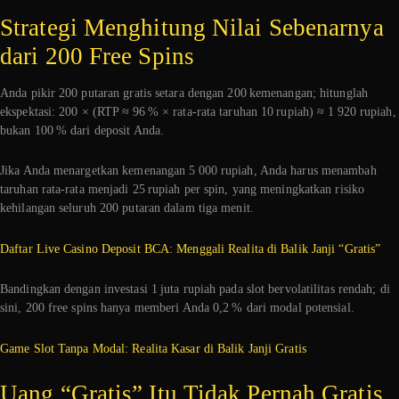
Strategi Menghitung Nilai Sebenarnya
dari 200 Free Spins
Anda pikir 200 putaran gratis setara dengan 200 kemenangan; hitunglah
ekspektasi: 200 × (RTP ≈ 96 % × rata‑rata taruhan 10 rupiah) ≈ 1 920 rupiah,
bukan 100 % dari deposit Anda.
Jika Anda menargetkan kemenangan 5 000 rupiah, Anda harus menambah
taruhan rata‑rata menjadi 25 rupiah per spin, yang meningkatkan risiko
kehilangan seluruh 200 putaran dalam tiga menit.
Daftar Live Casino Deposit BCA: Menggali Realita di Balik Janji “Gratis”
Bandingkan dengan investasi 1 juta rupiah pada slot bervolatilitas rendah; di
sini, 200 free spins hanya memberi Anda 0,2 % dari modal potensial.
Game Slot Tanpa Modal: Realita Kasar di Balik Janji Gratis
Uang “Gratis” Itu Tidak Pernah Gratis