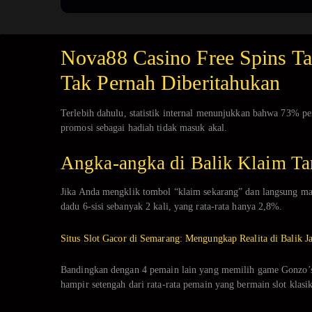
Nova88 Casino Free Spins Ta
Tak Pernah Diberitahukan
Terlebih dahulu, statistik internal menunjukkan bahwa 73% p
promosi sebagai hadiah tidak masuk akal.
Angka-angka di Balik Klaim Tan
Jika Anda mengklik tombol “klaim sekarang” dan langsung ma
dadu 6‑sisi sebanyak 2 kali, yang rata‑rata hanya 2,8%.
Situs Slot Gacor di Semarang: Mengungkap Realita di Balik J
Bandingkan dengan 4 pemain lain yang memilih game Gonzo’s Qu
hampir setengah dari rata‑rata pemain yang bermain slot klasik