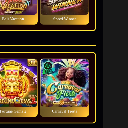
Bali Vacation
Speed Winner
Fortune Gems 2
Carnaval Fiesta