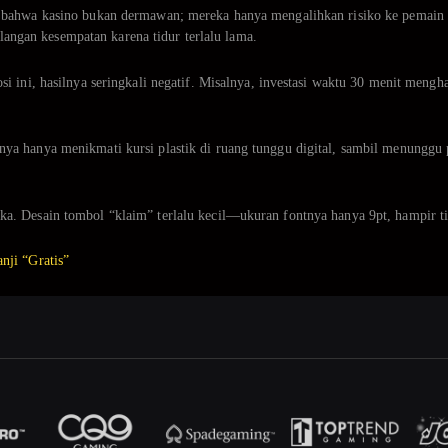
 bahwa kasino bukan dermawan; mereka hanya mengalihkan risiko ke pemain y
ngan kesempatan karena tidur terlalu lama.
si ini, hasilnya seringkali negatif. Misalnya, investasi waktu 30 menit me
a hanya menikmati kursi plastik di ruang tunggu digital, sambil menunggu p
. Desain tombol “klaim” terlalu kecil—ukuran fontnya hanya 9pt, hampir tida
nji “Gratis”