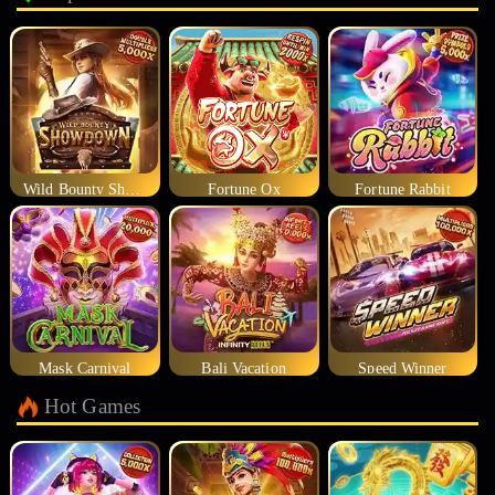
Wild Bounty Showdown
Fortune Ox
Fortune Rabbit
Mask Carnival
Bali Vacation
Speed Winner
Hot Games