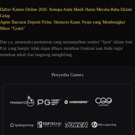
Daftar Kasino Online 2026: Kenapa Anda Masih Harus Meraba‑Raba Dalam
Gelap
Agent Baccarat Deposit Pulsa: Skenario Kasus Nyata yang Membongkar
Mitos “Gratis”
Dan ya, antarmuka permainan yang menampilkan tombol “Spin” dalam font
8 pt yang hampir tidak dapat dibaca membuat frustrasi saat Anda ingin
menekan sekali dan langsung menghilang.
Penyedia Games