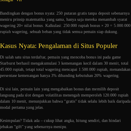
Bandingkan dengan bonus nyata: 250 putaran gratis tanpa deposit sebenarnya
meniru prinsip matematika yang sama, hanya saja mereka menambah syarat
wagering 20× nilai bonus. Kalkulasi: 250.000 rupiah bonus × 20 = 5.000.000
rupiah wagering, sebuah beban yang tidak semua pemain siap dukung.
Kasus Nyata: Pengalaman di Situs Populer
Di salah satu situs terdaftar, pemain yang mencoba bonus ini pada game
Starburst berhasil mengakumulasi 3 kemenangan kecil dalam 30 menit, total
45.000 rupiah, tetapi total wagering mencapai 1.500.000 rupiah, menandakan
persentase kemenangan hanya 3% dibanding kebutuhan 20% wagering.
Di sisi lain, pemain lain yang mengabaikan bonus dan memilih deposit
langsung pada slot dengan volatilitas menengah memperoleh 120.000 rupiah
dalam 10 menit, menunjukkan bahwa “gratis” tidak selalu lebih baik daripada
modal pertama yang jelas.
Kesimpulan? Tidak ada – cukup lihat angka, hitung sendiri, dan hindari
jebakan “gift” yang sebenarnya menipu.