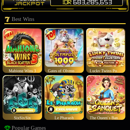
Best Wins
Mahjong Wins 3
Gates of Olympus 1000
Lucky Twins Power Clusters
SixSixSix
Le Pharaoh
The Queen's Banquet
Popular Games