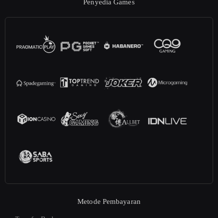
Penyedia Games
Metode Pembayaran