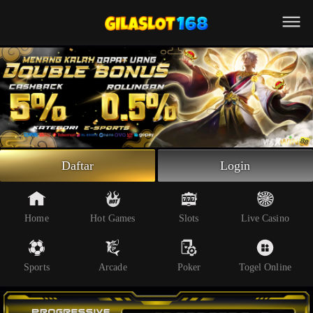
Beranda
Slot Online
Live Casino
Sportsbook
Arcade
Togel Online
Daftar
Login
Poker
Whatsapp
Home
Hot Games
Slots
Live Casino
Telegram
Sports
Arcade
Poker
Togel Online
Livechat