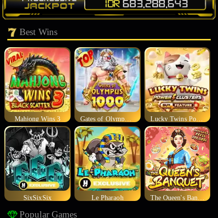
Best Wins
Mahjong Wins 3
Gates of Olympus 1000
Lucky Twins Power Clusters
SixSixSix
Le Pharaoh
The Queen's Banquet
Popular Games