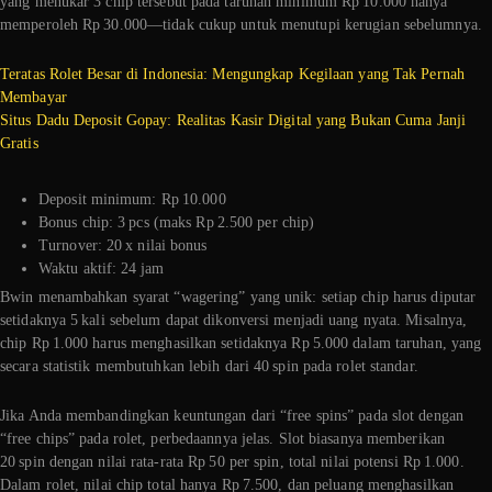
yang menukar 3 chip tersebut pada taruhan minimum Rp 10.000 hanya
memperoleh Rp 30.000—tidak cukup untuk menutupi kerugian sebelumnya.
Teratas Rolet Besar di Indonesia: Mengungkap Kegilaan yang Tak Pernah
Membayar
Situs Dadu Deposit Gopay: Realitas Kasir Digital yang Bukan Cuma Janji
Gratis
Deposit minimum: Rp 10.000
Bonus chip: 3 pcs (maks Rp 2.500 per chip)
Turnover: 20 x nilai bonus
Waktu aktif: 24 jam
Bwin menambahkan syarat “wagering” yang unik: setiap chip harus diputar
setidaknya 5 kali sebelum dapat dikonversi menjadi uang nyata. Misalnya,
chip Rp 1.000 harus menghasilkan setidaknya Rp 5.000 dalam taruhan, yang
secara statistik membutuhkan lebih dari 40 spin pada rolet standar.
Jika Anda membandingkan keuntungan dari “free spins” pada slot dengan
“free chips” pada rolet, perbedaannya jelas. Slot biasanya memberikan
20 spin dengan nilai rata‑rata Rp 50 per spin, total nilai potensi Rp 1.000.
Dalam rolet, nilai chip total hanya Rp 7.500, dan peluang menghasilkan