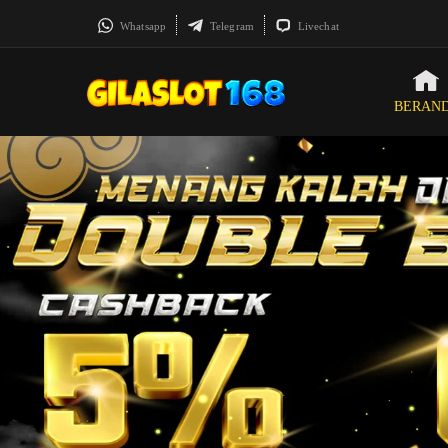
Whatsapp
Telegram
Livechat
BERAN