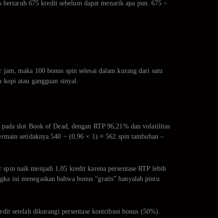
bertaruh 675 kredit sebelum dapat menarik apa pun. 675 ÷
 jam, maka 100 bonus spin selesai dalam kurang dari satu
kopi atau gangguan sinyal.
n pada slot Book of Dead, dengan RTP 96,21% dan volatilitas
bermain setidaknya 540 ÷ (0,96 × 1) ≈ 562 spin tambahan –
spin naik menjadi 1,05 kredit karena persentase RTP lebih
gka ini menegaskan bahwa bonus “gratis” hanyalah pintu
dit setelah dikurangi persentase kontribusi bonus (50%).