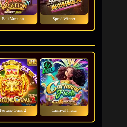
Bali Vacation
Speed Winner
Fortune Gems 2
Carnaval Fiesta