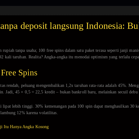
 tanpa deposit langsung Indonesia: B
n rupiah tanpa usaha; 100 free spins dalam satu paket terasa seperti janji 
,92 kali taruhan. Realita? Angka‑angka itu menodai optimism yang terlalu cep
 Free Spins
tilitas rendah, peluang mengembalikan 1,2x taruhan rata‑rata adalah 45%. M
in. Jadi, 45 × 0,5 = 22,5 kredit – bukan bankroll baru, melainkan secuil deb
li lipat lebih tinggi. 30% kemenangan pada 100 spin dapat menghasilkan 30 k
melambung 12% karena volatilitas.
ji Itu Hanya Angka Kosong