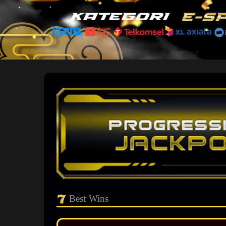
Best Wins