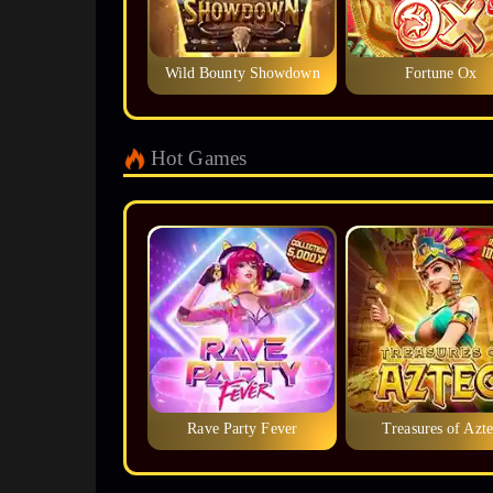
Wild Bounty Showdown
Fortune Ox
Hot Games
Rave Party Fever
Treasures of Azte