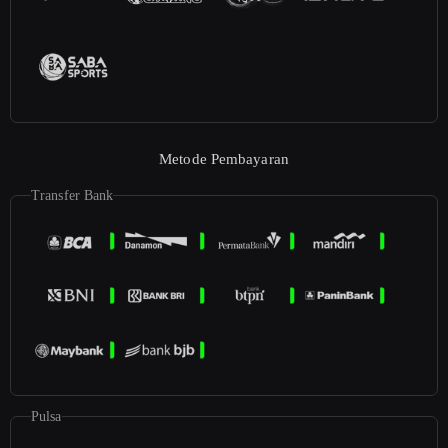
Metode Pembayaran
Transfer Bank
Pulsa