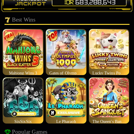
Best Wins
Mahjong Wins 3
Gates of Olympus 1000
Lucky Twins Power Clusters
SixSixSix
Le Pharaoh
The Queen's Banquet
Popular Games