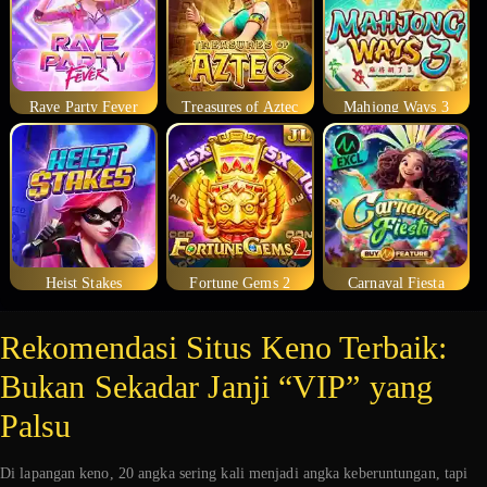
Rave Party Fever
Treasures of Aztec
Mahjong Ways 3
Heist Stakes
Fortune Gems 2
Carnaval Fiesta
Rekomendasi Situs Keno Terbaik:
Bukan Sekadar Janji “VIP” yang
Palsu
Di lapangan keno, 20 angka sering kali menjadi angka keberuntungan, tapi