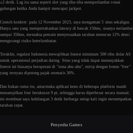
±2 detik. Lag itu sama seperti slot yang tiba‑tiba memperlambat rotasi
gulungan ketika Anda hampir mencapai jackpot.
Contoh konkret: pada 12 November 2023, saya mengamati 5 situs sekaligus.
Hanya satu yang mempertahankan latency di bawah 150ms, sisanya melambat
sampai 350ms, memaksa pemain menyesuaikan taruhan menurun 12% demi
mengurangi risiko keterlambatan.
Terakhir, regulasi Indonesia mewajibkan lisensi minimum 500 ribu dolar AS
untuk operasional perjudian daring. Situs yang tidak dapat menunjukkan
lisensi ini biasanya beroperasi di “zona abu‑abu”, mirip dengan bonus “free”
yang ternyata dipotong pajak otomatis 30%.
Dan bukan cuma itu, antarmuka aplikasi keno di beberapa platform masih
menampilkan font berukuran 9 pt, sehingga harus diperbesar secara manual;
ini membuat saya kehilangan 3 detik berharga setiap kali ingin menempatkan
taruhan cepat.
Penyedia Games