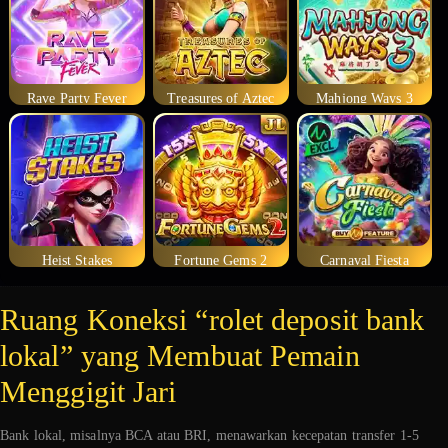
Rave Party Fever
Treasures of Aztec
Mahjong Ways 3
Heist Stakes
Fortune Gems 2
Carnaval Fiesta
Ruang Koneksi “rolet deposit bank
lokal” yang Membuat Pemain
Menggigit Jari
Bank lokal, misalnya BCA atau BRI, menawarkan kecepatan transfer 1‑5