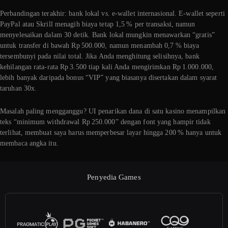
Perbandingan terakhir: bank lokal vs. e‑wallet internasional. E‑wallet seperti
PayPal atau Skrill menagih biaya tetap 1,5 % per transaksi, namun
menyelesaikan dalam 30 detik. Bank lokal mungkin menawarkan “gratis”
untuk transfer di bawah Rp 500.000, namun menambah 0,7 % biaya
tersembunyi pada nilai total. Jika Anda menghitung selisihnya, bank
kehilangan rata‑rata Rp 3.500 tiap kali Anda mengirimkan Rp 1.000.000,
lebih banyak daripada bonus “VIP” yang biasanya disertakan dalam syarat
taruhan 30x.
Masalah paling mengganggu? UI penarikan dana di satu kasino menampilkan
teks “minimum withdrawal Rp 250.000” dengan font yang hampir tidak
terlihat, membuat saya harus memperbesar layar hingga 200 % hanya untuk
membaca angka itu.
Penyedia Games