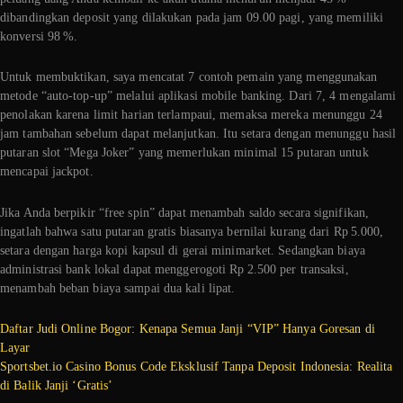
dibandingkan deposit yang dilakukan pada jam 09.00 pagi, yang memiliki
konversi 98 %.
Untuk membuktikan, saya mencatat 7 contoh pemain yang menggunakan
metode “auto‑top‑up” melalui aplikasi mobile banking. Dari 7, 4 mengalami
penolakan karena limit harian terlampaui, memaksa mereka menunggu 24
jam tambahan sebelum dapat melanjutkan. Itu setara dengan menunggu hasil
putaran slot “Mega Joker” yang memerlukan minimal 15 putaran untuk
mencapai jackpot.
Jika Anda berpikir “free spin” dapat menambah saldo secara signifikan,
ingatlah bahwa satu putaran gratis biasanya bernilai kurang dari Rp 5.000,
setara dengan harga kopi kapsul di gerai minimarket. Sedangkan biaya
administrasi bank lokal dapat menggerogoti Rp 2.500 per transaksi,
menambah beban biaya sampai dua kali lipat.
Daftar Judi Online Bogor: Kenapa Semua Janji “VIP” Hanya Goresan di
Layar
Sportsbet.io Casino Bonus Code Eksklusif Tanpa Deposit Indonesia: Realita
di Balik Janji ‘Gratis’