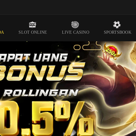
DA
SLOT ONLINE
LIVE CASINO
SPORTSBOOK