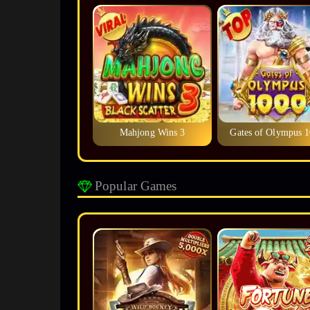
Mahjong Wins 3
Gates of Olympus 
Popular Games