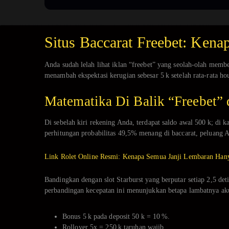
Situs Baccarat Freebet: Ken
Anda sudah lelah lihat iklan “freebet” yang seolah‑olah mem
menambah ekspektasi kerugian sebesar 5 k setelah rata‑rata ho
Matematika Di Balik “Freebet”
Di sebelah kiri rekening Anda, terdapat saldo awal 500 k; di 
perhitungan probabilitas 49,5% menang di baccarat, peluang 
Link Rolet Online Resmi: Kenapa Semua Janji Lembaran Hany
Bandingkan dengan slot Starburst yang berputar setiap 2,5 de
perbandingan kecepatan ini menunjukkan betapa lambatnya ak
Bonus 5 k pada deposit 50 k = 10 %.
Rollover 5x = 250 k taruhan wajib.