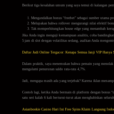
Berikut tiga kesalahan umum yang saya temui di kalangan pem
Mengandalkan bonus “freebet” sebagai sumber utama pro
Melupakan bahwa rollover mengurangi nilai efektif bon
Tak memperhitungkan house edge yang menambah kerug
Jika Anda ingin menguji kemampuan analitis, coba bandingkan
5 jam di slot dengan volatilitas sedang, asalkan Anda mengontr
Daftar Judi Online Tergacor: Kenapa Semua Janji VIP Hanya 
Dalam praktik, saya menemukan bahwa pemain yang menolak “
mengalami penurunan saldo rata‑rata 4,7%.
Jadi, mengapa masih ada yang terjebak? Karena iklan menampilk
Contoh lagi, ketika Anda bermain di platform dengan bonus “
satu seri kalah 6 kali berturut‑turut akan menghabiskan seluru
Asianbookie Casino Hari Ini Free Spins Klaim Langsung Indon