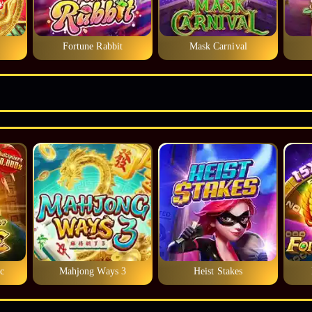
Fortune Rabbit
Mask Carnival
c
Mahjong Ways 3
Heist Stakes