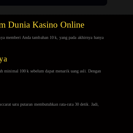
am Dunia Kasino Online
hanya memberi Anda tambahan 10 k, yang pada akhirnya hanya
ya
aruh minimal 100 k sebelum dapat menarik uang asli. Dengan
ccarat satu putaran membutuhkan rata‑rata 30 detik. Jadi,