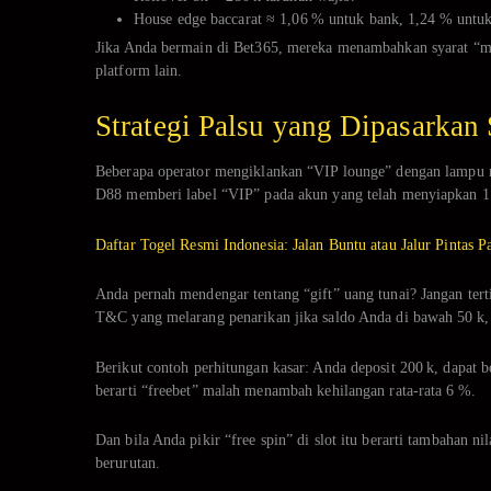
House edge baccarat ≈ 1,06 % untuk bank, 1,24 % untu
Jika Anda bermain di Bet365, mereka menambahkan syarat “max
platform lain.
Strategi Palsu yang Dipasarkan
Beberapa operator mengiklankan “VIP lounge” dengan lampu neo
D88 memberi label “VIP” pada akun yang telah menyiapkan 1 j
Daftar Togel Resmi Indonesia: Jalan Buntu atau Jalur Pintas P
Anda pernah mendengar tentang “gift” uang tunai? Jangan te
T&C yang melarang penarikan jika saldo Anda di bawah 50 k
Berikut contoh perhitungan kasar: Anda deposit 200 k, dapat 
berarti “freebet” malah menambah kehilangan rata‑rata 6 %.
Dan bila Anda pikir “free spin” di slot itu berarti tambahan 
berurutan.