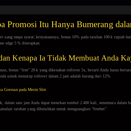
apa Promosi Itu Hanya Bumerang dal
beri uang tanpa syarat; kenyataannya, bonus 10% pada taruhan 100 k rupiah 
use edge 5 % diterapkan.
 dan Kenapa Ia Tidak Membuat Anda Ka
kanan, bonus “free” 20 k yang dikenakan rollover 5x, berarti Anda harus bert
Anda untuk menutup rollover dalam 2 jam adalah kurang dari 12%.
a Goresan pada Mesin Slot
tik; dalam satu jam Anda dapat menekan tombol 2 400 kali, sementara dalam ba
umulasi taruhan yang dibutuhkan untuk menguangkan “freebet”.