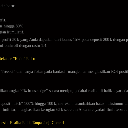
ain baru:
fit.
us hingga 80%.
ian kumulatif.
 profit 30 k yang Anda dapatkan dari bonus 15% pada deposit 200 k dengan pr
ol bankroll dengan rasio 1:4.
Sekadar “Kado” Palsu
freebet” dan hanya fokus pada bankroll manajemen menghasilkan ROI positi
an angka “0% house edge” secara menipu, padahal realita di balik layar adala
deposit match” 100% hingga 100 k, mereka menambahkan batas maksimum taruh
h limit itu, menghasilkan kerugian 63 k sebelum Anda menyadari limit tersebu
esia: Realita Pahit Tanpa Janji Gemerl