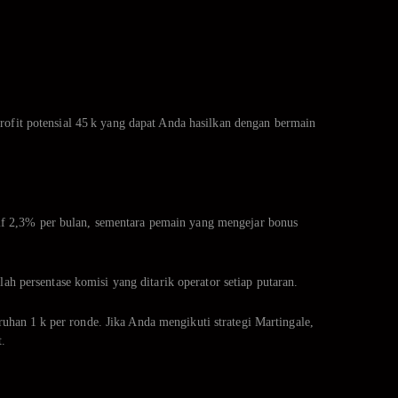
ofit potensial 45 k yang dapat Anda hasilkan dengan bermain
f 2,3% per bulan, sementara pemain yang mengejar bonus
h persentase komisi yang ditarik operator setiap putaran.
an 1 k per ronde. Jika Anda mengikuti strategi Martingale,
t.