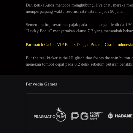
Dan ketika Anda mencoba menghubungi live chat, mereka mengi
memperpanjang waktu resolusi rata‑rata menjadi 96 jam.
Sementara itu, peraturan pajak pada kemenangan lebih dari 
“Lucky Bonus” menyertakan clause 7.3 yang menambah beban
Parimatch Casino VIP Bonus Dengan Putaran Gratis Indonesia:
But the real kicker is the UI glitch that forces the spin butt
menekan tombol cepat pada 0,2 detik sebelum putaran berakhi
Penyedia Games