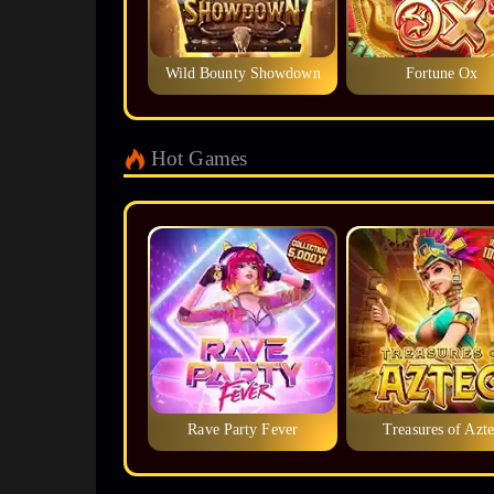
Wild Bounty Showdown
Fortune Ox
Hot Games
Rave Party Fever
Treasures of Azte