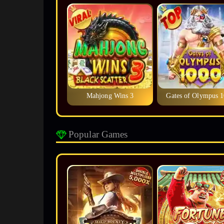
Mahjong Wins 3
Gates of Olympus 
Popular Games