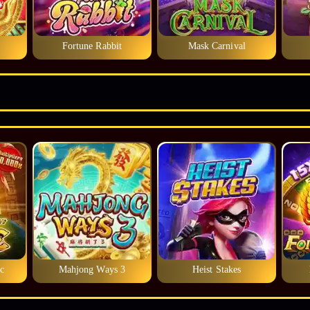
Fortune Rabbit
Mask Carnival
c
Mahjong Ways 3
Heist Stakes