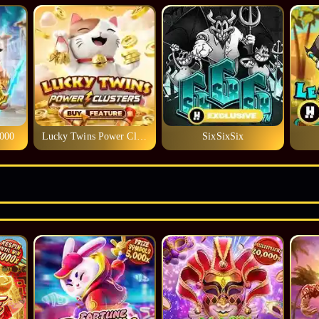
1000
Lucky Twins Power Clusters
SixSixSix