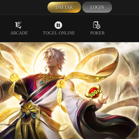
DAFTAR
LOGIN
ARCADE
TOGEL ONLINE
POKER