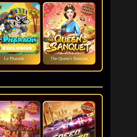
Le Pharaoh
The Queen's Banquet