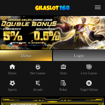
Beranda
Slot Online
Live Casino
Sportsbook
Arcade
Togel Online
Daftar
Login
Poker
Whatsapp
Home
Hot Games
Slots
Live Casino
Telegram
Sports
Arcade
Poker
Togel Online
Livechat