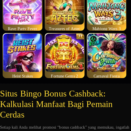
Rave Party Fever
Treasures of Aztec
Mahjong Ways 3
Heist Stakes
Fortune Gems 2
Carnaval Fiesta
Situs Bingo Bonus Cashback:
Kalkulasi Manfaat Bagi Pemain
Cerdas
Setiap kali Anda melihat promosi “bonus cashback” yang memukau, ingatlah