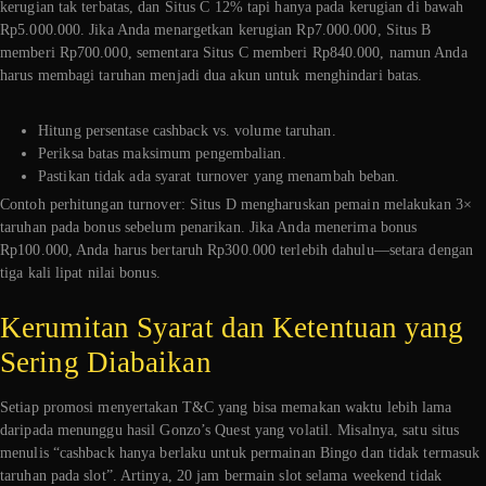
kerugian tak terbatas, dan Situs C 12% tapi hanya pada kerugian di bawah
Rp5.000.000. Jika Anda menargetkan kerugian Rp7.000.000, Situs B
memberi Rp700.000, sementara Situs C memberi Rp840.000, namun Anda
harus membagi taruhan menjadi dua akun untuk menghindari batas.
Hitung persentase cashback vs. volume taruhan.
Periksa batas maksimum pengembalian.
Pastikan tidak ada syarat turnover yang menambah beban.
Contoh perhitungan turnover: Situs D mengharuskan pemain melakukan 3×
taruhan pada bonus sebelum penarikan. Jika Anda menerima bonus
Rp100.000, Anda harus bertaruh Rp300.000 terlebih dahulu—setara dengan
tiga kali lipat nilai bonus.
Kerumitan Syarat dan Ketentuan yang
Sering Diabaikan
Setiap promosi menyertakan T&C yang bisa memakan waktu lebih lama
daripada menunggu hasil Gonzo’s Quest yang volatil. Misalnya, satu situs
menulis “cashback hanya berlaku untuk permainan Bingo dan tidak termasuk
taruhan pada slot”. Artinya, 20 jam bermain slot selama weekend tidak