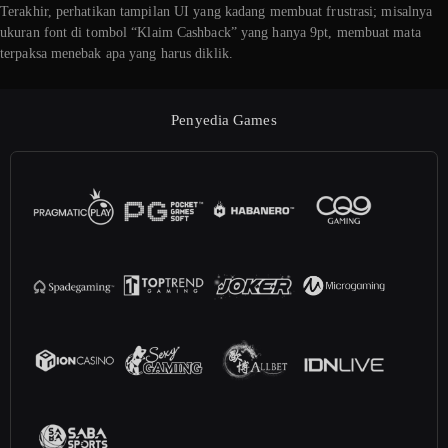
Terakhir, perhatikan tampilan UI yang kadang membuat frustrasi; misalnya
ukuran font di tombol “Klaim Cashback” yang hanya 9pt, membuat mata
terpaksa menebak apa yang harus diklik.
Penyedia Games